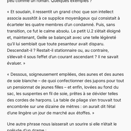
peu comme un roman. Quelques exemples ?
«
Et soudain, il ressentit un grand choc que son intellect
associa aussitôt à ce supplice moyenâgeux qui consistait à
écarteler les quatre membres d’un condamné. Puis, sans
transition, ce fut le calme absolu. Le petit U.2 s’était éloigné
et, maintenant, Geille se balançait avec une telle légèreté
qu’il lui semblait que toute pesanteur avait disparu.
Descendait-il ? Restait-il stationnaire ou, au contraire,
s’élevait-il sous l’effet d’un courant ascendant ? Il ne savait
évaluer.
»
«
Dessous, soigneusement empilées, des aunes et des aunes
de soie blanche – de quoi confectionner des jupons pour tout
un pensionnat de jeunes filles – et enfin, lovées au fond du
sac, les suspentes en fil de soie, prêtes à se dévider telles
des cordes de harpons. La table de pliage s’en trouvait tout
encombrée sur une dizaine de mètres : on aurait dit l’étal
d’une lingère un jour de marché aux étoffes
. »
Une autre phrase nous laisserait un sourire si elle n’était le
prélude d’un drame :