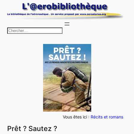
Aller
au
contenu
R
e
c
h
e
r
c
h
e
r
Vous êtes ici :
Récits et romans
Prêt ? Sautez ?