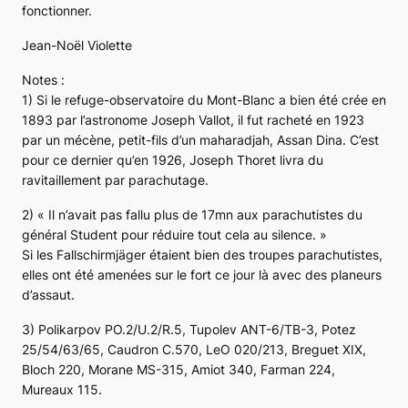
fonctionner.
Jean-Noël Violette
Notes :
1) Si le refuge-observatoire du Mont-Blanc a bien été crée en
1893 par l’astronome Joseph Vallot, il fut racheté en 1923
par un mécène, petit-fils d’un maharadjah, Assan Dina. C’est
pour ce dernier qu’en 1926, Joseph Thoret livra du
ravitaillement par parachutage.
2) «
Il n’avait pas fallu plus de 17mn aux parachutistes du
général Student pour réduire tout cela au silence.
»
Si les
Fallschirmjäger
étaient bien des troupes parachutistes,
elles ont été amenées sur le fort ce jour là avec des planeurs
d’assaut.
3) Polikarpov PO.2/U.2/R.5, Tupolev ANT-6/TB-3, Potez
25/54/63/65, Caudron C.570, LeO 020/213, Breguet XIX,
Bloch 220, Morane MS-315, Amiot 340, Farman 224,
Mureaux 115.