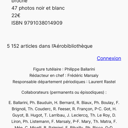
broché

47 photos noir et blanc

22€

ISBN 9791038014909
5 152 articles dans l’Aérobibliothèque
Connexion
Figure tutélaire : Philippe Ballarini
Rédacteur en chef : Frédéric Marsaly
Responsable département périodiques : Laurent Rastel
Collaborateurs (permanents ou épisodiques) :
E. Ballarini, Ph. Bauduin, H. Bernard, R. Biaux, Ph. Boulay, F.
Brignoli, Th. Couderc, R. Feeser, R. Françon, P-C. Got, H.
Guyot, B. Hugot, T. Larribau, J. Leclercq, Th. Le Roy, D.
Liron, Ph. Listemann, F. Marsaly, P-F. Mary, Th. Matra, F.
Mée, C. Micelli, B. Palmieri, F. Ribailly, Ph. Ricco, G-D.