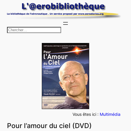
Aller
au
contenu
R
e
c
h
e
r
c
h
e
r
Vous êtes ici :
Multimédia
Pour l’amour du ciel (DVD)