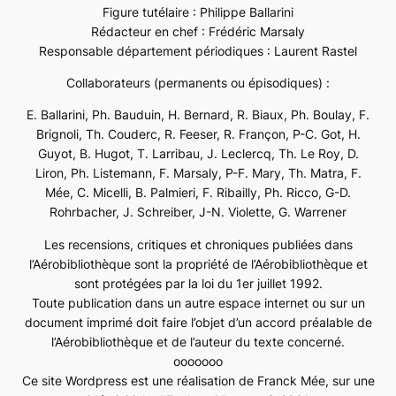
Figure tutélaire : Philippe Ballarini
Rédacteur en chef : Frédéric Marsaly
Responsable département périodiques : Laurent Rastel
Collaborateurs (permanents ou épisodiques) :
E. Ballarini, Ph. Bauduin, H. Bernard, R. Biaux, Ph. Boulay, F.
Brignoli, Th. Couderc, R. Feeser, R. Françon, P-C. Got, H.
Guyot, B. Hugot, T. Larribau, J. Leclercq, Th. Le Roy, D.
Liron, Ph. Listemann, F. Marsaly, P-F. Mary, Th. Matra, F.
Mée, C. Micelli, B. Palmieri, F. Ribailly, Ph. Ricco, G-D.
Rohrbacher, J. Schreiber, J-N. Violette, G. Warrener
Les recensions, critiques et chroniques publiées dans
l’Aérobibliothèque sont la propriété de l’Aérobibliothèque et
sont protégées par la loi du 1er juillet 1992.
Toute publication dans un autre espace internet ou sur un
document imprimé doit faire l’objet d’un accord préalable de
l’Aérobibliothèque et de l’auteur du texte concerné.
ooooooo
Ce site Wordpress est une réalisation de Franck Mée, sur une