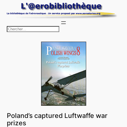
Aller
au
contenu
R
e
c
h
e
r
c
h
e
r
Poland’s captured Luftwaffe war
prizes