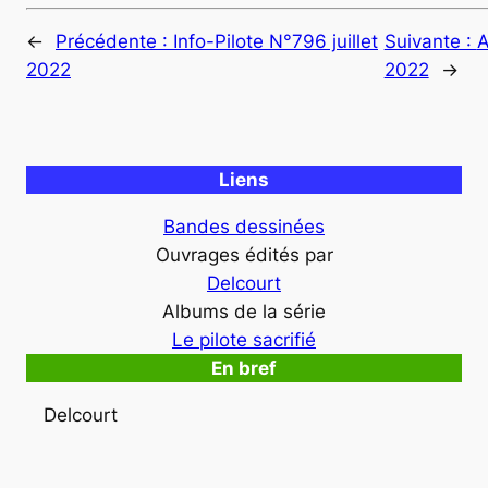
←
Précédente :
Info-Pilote N°796 juillet
Suivante :
A
2022
2022
→
Liens
Bandes dessinées
Ouvrages édités par
Delcourt
Albums de la série
Le pilote sacrifié
En bref
Delcourt