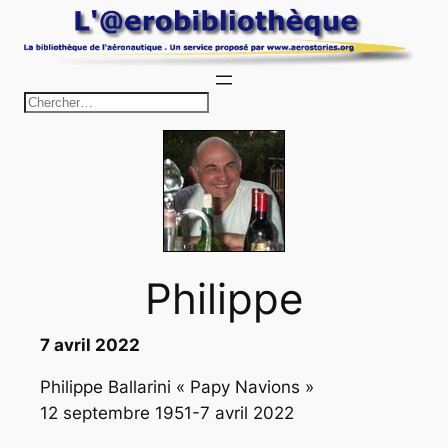
R
e
c
h
e
r
c
Philippe
h
e
r
7 avril 2022
Philippe Ballarini « Papy Navions »
12 septembre 1951-7 avril 2022