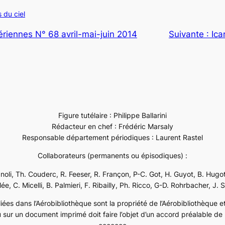
 du ciel
ériennes N° 68 avril-mai-juin 2014
Suivante :
Ica
Figure tutélaire : Philippe Ballarini
Rédacteur en chef : Frédéric Marsaly
Responsable département périodiques : Laurent Rastel
Collaborateurs (permanents ou épisodiques) :
ignoli, Th. Couderc, R. Feeser, R. Françon, P-C. Got, H. Guyot, B. Hugot
e, C. Micelli, B. Palmieri, F. Ribailly, Ph. Ricco, G-D. Rohrbacher, J. 
ées dans l’Aérobibliothèque sont la propriété de l’Aérobibliothèque et 
 sur un document imprimé doit faire l’objet d’un accord préalable de l