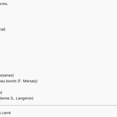
vres.
aï)
assanas)
au lourds (F. Marsaly)
o)
néenne (L. Langeron)
 carré