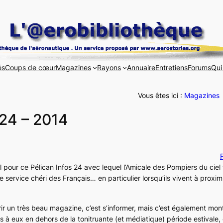
és
Coups de cœur
Magazines
Rayons
Annuaire
Entretiens
Forums
Qui
Vous êtes ici :
Magazines
°24 – 2014
P
pour ce Pélican Infos 24 avec lequel l’Amicale des Pompiers du ciel 
 service chéri des Français… en particulier lorsqu’ils vivent à proxim
rir un très beau magazine, c’est s’informer, mais c’est également mon
 à eux en dehors de la tonitruante (et médiatique) période estivale,