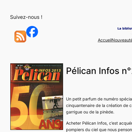
Aller
au
Suivez-nous !
contenu
Accueil
Nouveaut
Pélican Infos n
Un petit parfum de numéro spécial 
cinquantenaire de la création de ce
garrigue ou de la pinède.
Acheter Pélican Infos, c’est acqué
pompiers du ciel que nous pensons