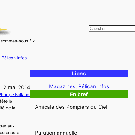
R
e
 sommes-nous ?
c
h
Pélican Infos
e
r
Liens
c
h
Magazines
, 
Pélican Infos
2 mai 2014
e
En bref
hilippe Ballarini
r
fête le
Amicale des Pompiers du Ciel
ité de la
trer aux
 ou encore
Parution annuelle