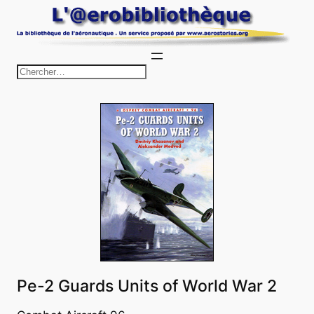
Aller
au
contenu
R
e
c
h
e
r
c
h
e
r
Pe-2 Guards Units of World War 2