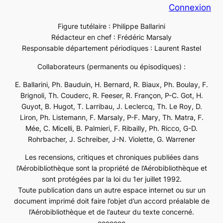
Connexion
Figure tutélaire : Philippe Ballarini
Rédacteur en chef : Frédéric Marsaly
Responsable département périodiques : Laurent Rastel
Collaborateurs (permanents ou épisodiques) :
E. Ballarini, Ph. Bauduin, H. Bernard, R. Biaux, Ph. Boulay, F.
Brignoli, Th. Couderc, R. Feeser, R. Françon, P-C. Got, H.
Guyot, B. Hugot, T. Larribau, J. Leclercq, Th. Le Roy, D.
Liron, Ph. Listemann, F. Marsaly, P-F. Mary, Th. Matra, F.
Mée, C. Micelli, B. Palmieri, F. Ribailly, Ph. Ricco, G-D.
Rohrbacher, J. Schreiber, J-N. Violette, G. Warrener
Les recensions, critiques et chroniques publiées dans
l’Aérobibliothèque sont la propriété de l’Aérobibliothèque et
sont protégées par la loi du 1er juillet 1992.
Toute publication dans un autre espace internet ou sur un
document imprimé doit faire l’objet d’un accord préalable de
l’Aérobibliothèque et de l’auteur du texte concerné.
ooooooo