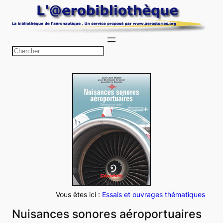
Aller
au
contenu
R
e
c
h
e
r
c
h
e
r
Vous êtes ici :
Essais et ouvrages thématiques
Nuisances sonores aéroportuaires