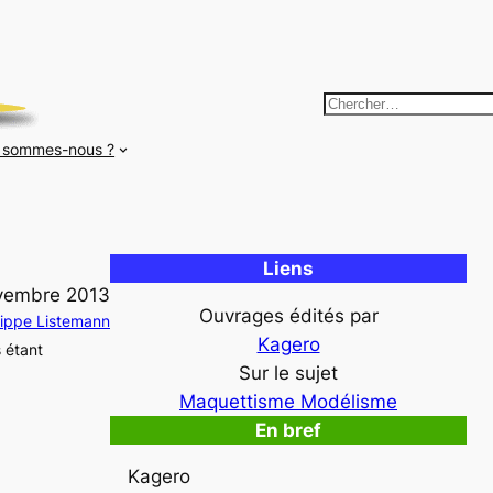
R
e
 sommes-nous ?
c
h
e
r
Liens
c
vembre 2013
h
Ouvrages édités par
lippe Listemann
e
Kagero
 étant
r
Sur le sujet
Maquettisme Modélisme
En bref
Kagero