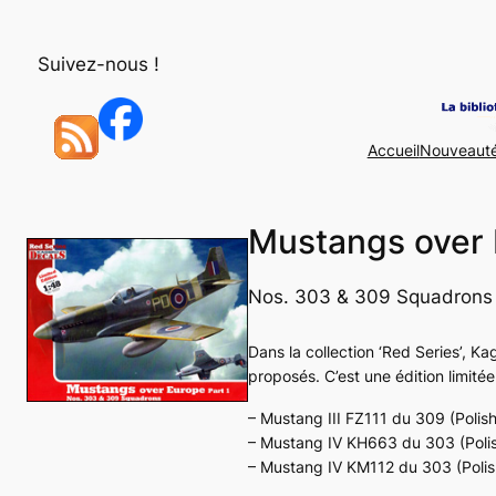
Aller
au
Suivez-nous !
contenu
Accueil
Nouveaut
Mustangs over 
Nos. 303 & 309 Squadrons
Dans la collection ‘Red Series’, K
proposés. C’est une édition limitée
– Mustang III FZ111 du 309 (Polis
– Mustang IV KH663 du 303 (Poli
– Mustang IV KM112 du 303 (Polis