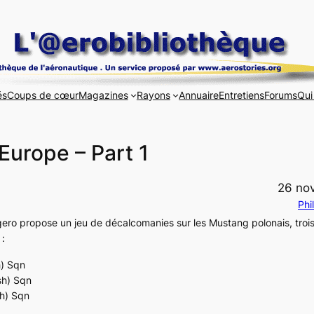
és
Coups de cœur
Magazines
Rayons
Annuaire
Entretiens
Forums
Qui
Europe – Part 1
26 no
Phi
agero propose un jeu de décalcomanies sur les Mustang polonais, trois
 :
h) Sqn
sh) Sqn
h) Sqn