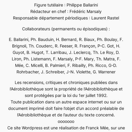
Figure tutélaire : Philippe Ballarini
Rédacteur en chef : Frédéric Marsaly
Responsable département périodiques : Laurent Rastel
Collaborateurs (permanents ou épisodiques) :
E. Ballarini, Ph. Bauduin, H. Bernard, R. Biaux, Ph. Boulay, F.
Brignoli, Th. Couderc, R. Feeser, R. Françon, P-C. Got, H.
Guyot, B. Hugot, T. Larribau, J. Leclercq, Th. Le Roy, D.
Liron, Ph. Listemann, F. Marsaly, P-F. Mary, Th. Matra, F.
Mée, C. Micelli, B. Palmieri, F. Ribailly, Ph. Ricco, G-D.
Rohrbacher, J. Schreiber, J-N. Violette, G. Warrener
Les recensions, critiques et chroniques publiées dans
l’Aérobibliothèque sont la propriété de l’Aérobibliothèque et
sont protégées par la loi du 1er juillet 1992.
Toute publication dans un autre espace internet ou sur un
document imprimé doit faire l’objet d’un accord préalable de
l’Aérobibliothèque et de l’auteur du texte concerné.
ooooooo
Ce site Wordpress est une réalisation de Franck Mée, sur une