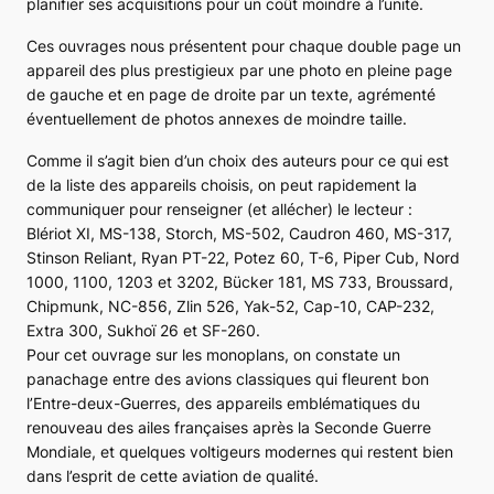
planifier ses acquisitions pour un coût moindre à l’unité.
Ces ouvrages nous présentent pour chaque double page un
appareil des plus prestigieux par une photo en pleine page
de gauche et en page de droite par un texte, agrémenté
éventuellement de photos annexes de moindre taille.
Comme il s’agit bien d’un choix des auteurs pour ce qui est
de la liste des appareils choisis, on peut rapidement la
communiquer pour renseigner (et allécher) le lecteur :
Blériot XI, MS-138, Storch, MS-502, Caudron 460, MS-317,
Stinson Reliant, Ryan PT-22, Potez 60, T-6, Piper Cub, Nord
1000, 1100, 1203 et 3202, Bücker 181, MS 733, Broussard,
Chipmunk, NC-856, Zlin 526, Yak-52, Cap-10, CAP-232,
Extra 300, Sukhoï 26
et
SF-260
.
Pour cet ouvrage sur les monoplans, on constate un
panachage entre des avions classiques qui fleurent bon
l’Entre-deux-Guerres, des appareils emblématiques du
renouveau des ailes françaises après la Seconde Guerre
Mondiale, et quelques voltigeurs modernes qui restent bien
dans l’esprit de cette aviation de qualité.