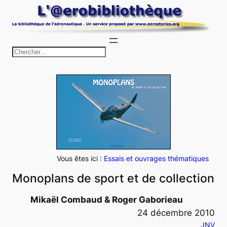
Aller
au
contenu
R
e
c
h
e
r
c
h
e
Vous êtes ici :
Essais et ouvrages thématiques
r
Monoplans de sport et de collection
Mikaël Combaud & Roger Gaborieau
24 décembre 2010
JNV