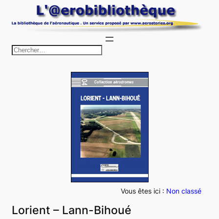
Aller
au
contenu
R
e
c
h
e
r
c
h
e
r
Vous êtes ici :
Non classé
Lorient – Lann-Bihoué