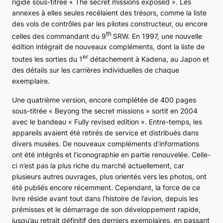
rigide sous-titrée
« The secret missions exposed »
. Les
annexes à elles seules recélaient des trésors, comme la liste
des vols de contrôles par les pilotes constructeur, ou encore
th
celles des commandant du 9
SRW. En 1997, une nouvelle
édition intégrait de nouveaux compléments, dont la liste de
er
toutes les sorties du 1
détachement à Kadena, au Japon et
des détails sur les carrières individuelles de chaque
exemplaire.
Une quatrième version, encore complétée de 400 pages
sous-titrée
« Beyong the secret missions »
sortit en 2004
avec le bandeau
« Fully revised edition »
. Entre-temps, les
appareils avaient été retirés de service et distribués dans
divers musées. De nouveaux compléments d’informations
ont été intégrés et l’iconographie en partie renouvelée. Celle-
ci n’est pas la plus riche du marché actuellement, car
plusieurs autres ouvrages, plus orientés vers les photos, ont
été publiés encore récemment. Cependant, la force de ce
livre réside avant tout dans l’histoire de l’avion, depuis les
prémisses et le démarrage de son développement rapide,
jusqu’au retrait définitif des derniers exemplaires, en passant