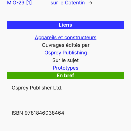
MiG-29 [1]
sur le Cotentin
→
Liens
Appareils et constructeurs
Ouvrages édités par
Osprey Publishing
Sur le sujet
Prototypes
En bref
Osprey Publisher Ltd.
ISBN 9781846038464 