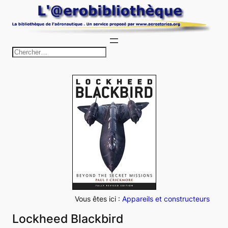
Aller
au
contenu
R
e
c
h
e
r
c
h
e
r
Vous êtes ici :
Appareils et constructeurs
Lockheed Blackbird