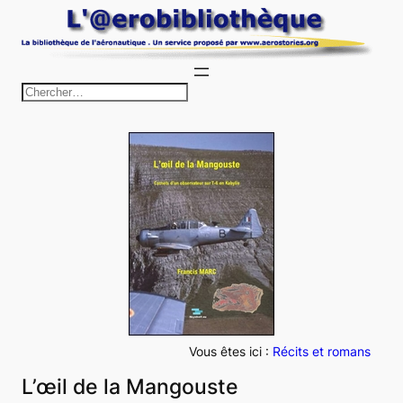
Aller
au
contenu
R
e
c
h
e
r
c
h
e
r
Vous êtes ici :
Récits et romans
L’œil de la Mangouste