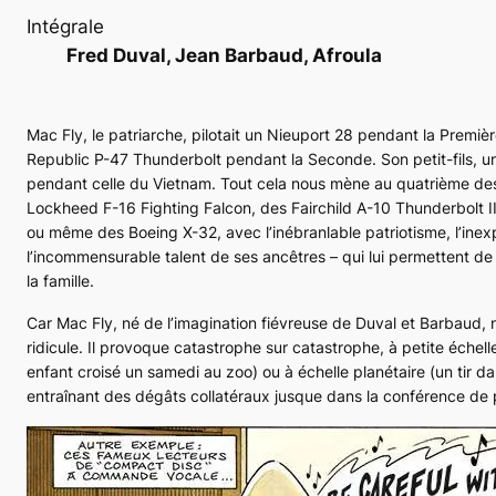
Intégrale
Fred Duval, Jean Barbaud, Afroula
Mac Fly, le patriarche, pilotait un
Nieuport 28
pendant la Première
Republic
P-47 Thunderbolt
pendant la Seconde. Son petit-fils, 
pendant celle du Vietnam. Tout cela nous mène au quatrième des
Lockheed
F-16 Fighting Falcon
, des Fairchild
A-10 Thunderbolt I
ou même des Boeing
X-32
, avec l’inébranlable patriotisme, l’ine
l’incommensurable talent de ses ancêtres – qui lui permettent de
la famille.
Car Mac Fly, né de l’imagination fiévreuse de Duval et Barbaud,
ridicule. Il provoque catastrophe sur catastrophe, à petite échelle
enfant croisé un samedi au zoo) ou à échelle planétaire (un tir
entraînant des dégâts collatéraux jusque dans la conférence de 