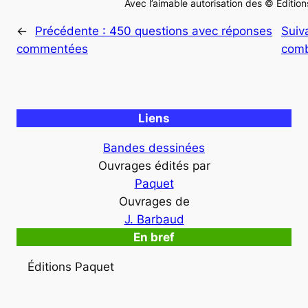
Avec l’aimable autorisation des © Éditio
←
Précédente :
450 questions avec réponses
Suiv
commentées
com
Liens
Bandes dessinées
Ouvrages édités par
Paquet
Ouvrages de
J. Barbaud
En bref
Éditions Paquet