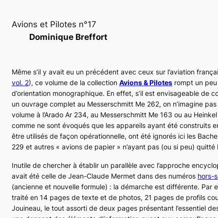
Avions et Pilotes n°17
Dominique Breffort
Même s’il y avait eu un précédent avec ceux sur l’aviation franç
vol. 2
), ce volume de la collection
Avions & Pilotes
rompt un peu 
d’orientation monographique. En effet, s’il est envisageable de c
un ouvrage complet au Messerschmitt
Me 262
, on n’imagine pas
volume à l’Arado
Ar 234
, au Messerschmitt
Me 163
ou au Heinke
comme ne sont évoqués que les appareils ayant été construits e
être utilisés de façon opérationnelle, ont été ignorés ici les Bac
229
et autres « avions de papier » n’ayant pas (ou si peu) quitté 
Inutile de chercher à établir un parallèle avec l’approche encyc
avait été celle de Jean-Claude Mermet dans des numéros
hors-s
(ancienne et nouvelle formule) : la démarche est différente. Par 
traité en 14 pages de texte et de photos, 21 pages de profils co
Jouineau, le tout assorti de deux pages présentant l’essentiel des