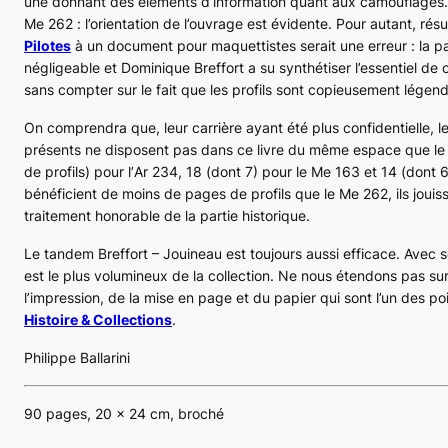
une donnant des éléments d’information quant aux camouflages. 8
Me 262
: l’orientation de l’ouvrage est évidente. Pour autant, ré
Pilotes
à un document pour maquettistes serait une erreur : la par
négligeable et Dominique Breffort a su synthétiser l’essentiel de c
sans compter sur le fait que les profils sont copieusement légen
On comprendra que, leur carrière ayant été plus confidentielle, le
présents ne disposent pas dans ce livre du même espace que l
de profils) pour l’
Ar 234
, 18 (dont 7) pour le
Me 163
et 14 (dont 6
bénéficient de moins de pages de profils que le
Me 262
, ils jou
traitement honorable de la partie historique.
Le tandem Breffort – Jouineau est toujours aussi efficace. Avec
est le plus volumineux de la collection. Ne nous étendons pas sur 
l’impression, de la mise en page et du papier qui sont l’un des poi
Histoire & Collections
.
Philippe Ballarini
90 pages, 20 x 24 cm, broché