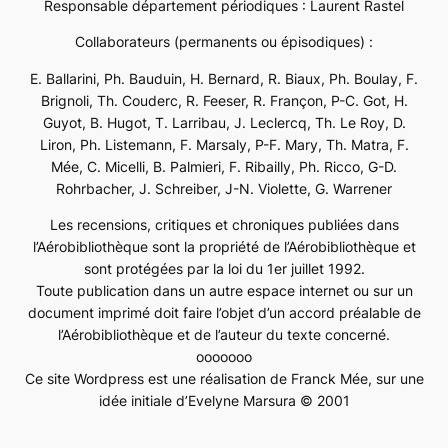
Responsable département périodiques : Laurent Rastel
Collaborateurs (permanents ou épisodiques) :
E. Ballarini, Ph. Bauduin, H. Bernard, R. Biaux, Ph. Boulay, F.
Brignoli, Th. Couderc, R. Feeser, R. Françon, P-C. Got, H.
Guyot, B. Hugot, T. Larribau, J. Leclercq, Th. Le Roy, D.
Liron, Ph. Listemann, F. Marsaly, P-F. Mary, Th. Matra, F.
Mée, C. Micelli, B. Palmieri, F. Ribailly, Ph. Ricco, G-D.
Rohrbacher, J. Schreiber, J-N. Violette, G. Warrener
Les recensions, critiques et chroniques publiées dans
l’Aérobibliothèque sont la propriété de l’Aérobibliothèque et
sont protégées par la loi du 1er juillet 1992.
Toute publication dans un autre espace internet ou sur un
document imprimé doit faire l’objet d’un accord préalable de
l’Aérobibliothèque et de l’auteur du texte concerné.
ooooooo
Ce site Wordpress est une réalisation de Franck Mée, sur une
idée initiale d’Evelyne Marsura © 2001