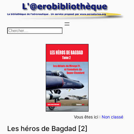
Aller
au
contenu
R
e
c
h
e
r
c
h
e
r
Vous êtes ici :
Non classé
Les héros de Bagdad [2]