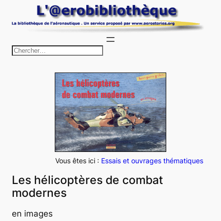
Aller
au
contenu
R
e
c
h
e
r
c
h
e
Vous êtes ici :
Essais et ouvrages thématiques
r
Les hélicoptères de combat
modernes
en images