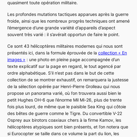
quasiment toute opération militaire.
Les profondes mutations tactiques apparues après la guerre
froide, ainsi que les nombreux progrès techniques ont amené
l’émergence d’une grande variété d’appareils d’aspect
souvent très varié : il s’avérait opportun de faire le point.
Ce sont 43 hélicoptères militaires modernes qui nous sont
présentés ici, dans la formule éprouvée de la
collection « En
images »
: une photo en pleine page accompagnée d’un
texte explicatif sur la page en regard, le tout agencé par
ordre alphabétique. S’il n’est pas dans le but de cette
collection de se montrer exhaustif, on remarquera la justesse
de la sélection opérée par Henri-Pierre Grolleau qui nous
propose un panorama varié, où l’on trouvera aussi bien le
petit
Hughes OH-6
que l’énorme
Mil Mi-26
, plus de trente
fois plus lourd, de même que le paisible
Sea King
qui côtoie
des bêtes de guerre comme le
Tigre
. Du convertible
V-22
Osprey
aux birotors coaxiaux chers à la firme Kamov, les
hélicoptères atypiques sont bien présents, et l’on notera que
si Eurocopter se taille dans ce volume la part du lion, les