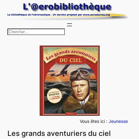
Aller
au
contenu
R
e
c
h
e
r
c
h
e
r
Vous êtes ici :
Jeunesse
Les grands aventuriers du ciel