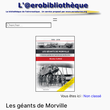
Aller
au
contenu
R
e
c
h
e
r
c
h
e
r
Vous êtes ici :
Non classé
Les géants de Morville