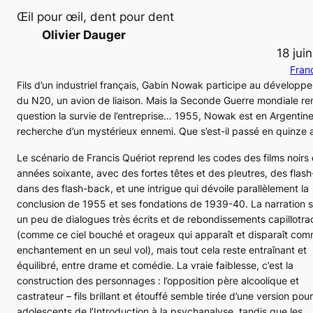
Œil pour œil, dent pour dent
Olivier Dauger
18 jui
Fran
Fils d’un industriel français, Gabin Nowak participe au développ
du
N20
, un avion de liaison. Mais la Seconde Guerre mondiale r
question la survie de l’entreprise… 1955, Nowak est en Argentine,
recherche d’un mystérieux ennemi. Que s’est-il passé en quinze 
Le scénario de Francis Quériot reprend les codes des films noirs
années soixante, avec des fortes têtes et des pleutres, des
flas
dans des
flash-back
, et une intrigue qui dévoile parallèlement la
conclusion de 1955 et ses fondations de 1939-40. La narration s
un peu de dialogues très écrits et de rebondissements capillotra
(comme ce ciel bouché et orageux qui apparaît et disparaît co
enchantement en un seul vol), mais tout cela reste entraînant et
équilibré, entre drame et comédie. La vraie faiblesse, c’est la
construction des personnages : l’opposition père alcoolique et
castrateur – fils brillant et étouffé semble tirée d’une version pour
adolescents de l’
Introduction à la psychanalyse
, tandis que les