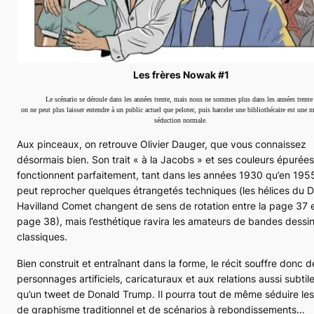
Les frères Nowak #1
Le scénario se déroule dans les années trente, mais nous ne sommes plus dans les années trente 
on ne peut plus laisser entendre à un public actuel que peloter, puis harceler une bibliothécaire est une 
séduction normale.
Aux pinceaux, on retrouve Olivier Dauger, que vous connaissez
désormais bien. Son trait « à la Jacobs » et ses couleurs épurées
fonctionnent parfaitement, tant dans les années 1930 qu’en 195
peut reprocher quelques étrangetés techniques (les hélices du 
Havilland
Comet
changent de sens de rotation entre la page 37 e
page 38), mais l’esthétique ravira les amateurs de bandes dessi
classiques.
Bien construit et entraînant dans la forme, le récit souffre donc d
personnages artificiels, caricaturaux et aux relations aussi subtil
qu’un
tweet
de Donald Trump. Il pourra tout de même séduire les
de graphisme traditionnel et de scénarios à rebondissements…