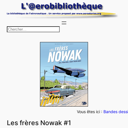
Aller
au
contenu
R
e
c
h
e
r
c
h
e
r
Vous êtes ici :
Bandes dess
Les frères Nowak #1