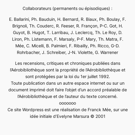
Collaborateurs (permanents ou épisodiques) :
E. Ballarini, Ph. Bauduin, H. Bernard, R. Biaux, Ph. Boulay, F.
Brignoli, Th. Couderc, R. Feeser, R. Françon, P-C. Got, H.
Guyot, B. Hugot, T. Larribau, J. Leclercq, Th. Le Roy, D.
Liron, Ph. Listemann, F. Marsaly, P-F. Mary, Th. Matra, F.
Mée, C. Micelli, B. Palmieri, F. Ribailly, Ph. Ricco, G-D.
Rohrbacher, J. Schreiber, J-N. Violette, G. Warrener
Les recensions, critiques et chroniques publiées dans
l’Aérobibliothèque sont la propriété de l’Aérobibliothèque et
sont protégées par la loi du 1er juillet 1992.
Toute publication dans un autre espace internet ou sur un
document imprimé doit faire l’objet d’un accord préalable de
l’Aérobibliothèque et de l’auteur du texte concerné.
ooooooo
Ce site Wordpress est une réalisation de Franck Mée, sur une
idée initiale d’Evelyne Marsura © 2001