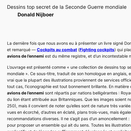
Dessins top secret de la Seconde Guerre mondiale
Donald Nijboer
La dernière fois que nous avons eu à présenter un livre signé Don
et remarqué —
Cockpits au combat
(
Fighting cockpits
) qui pla
avions de l’ennemi
est du même registre, et d’un incontestable n
L’ouvrage est présenté comme
« une collection de dessins top s
mondiale »
. Ce sous-titre, traduit de son homologue en anglais, e
vrai que la plupart des illustrations proviennent de services offic
tout cas, l’iconographie est tout bonnement brillante. En matièr
avions de l’ennemi
sont répartis par nations belligérantes : Ro
du lion étant attribuée aux Britanniques. Que les images soient
250), mais il convient de noter qu’elles sont de nature très var
vues en écorché, d’autres en éclaté, plans trois-vues, mais égale
recommandations diverses. Il ne s’agit pas d’un amoncellement : il
pour proposer un ensemble qui ait du sens. Toutes les illustrat