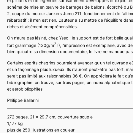
explicatifs et de légendes suffisamment développés et explicites
schéma de mise en œuvre de barrages de ballons, écorché du 
2
, coupe du moteur Junkers
Jumo 211
, fonctionnement de l’altimè
rébarbatif : il n’en est rien. L’auteur a su mettre de l’équilibre dans
riches et aisément compréhensibles.
On n’aura pas lésiné, chez Ysec : le support est de fort belle qua
2
fort grammage (130g/m
!), l’impression est exemplaire, avec d
bien qu’outre sa dimension documentaire, le livre ne manque pas
Certains esprits chagrins pourraient avancer qu’un tel ouvrage e
et un façonnage plus luxueux. Ils n’auront peut-être pas tort, ma
serait pas limité aux raisonnables 36 €. On appréciera le fait qu
bibliographie, on trouve, sur trois pages, un index alphabétique
et aérobibliophiles.
Philippe Ballarini
272 pages, 21 x 29,7 cm, couverture souple
1,177 kg
plus de 250 illustrations en couleur