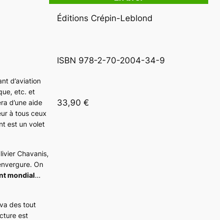
Éditions Crépin-Leblond
ISBN 978-2-70-2004-34-9
ant d’aviation
que, etc. et
33,90 €
ra d’une aide
eur à tous ceux
nt est un volet
livier Chavanis,
envergure. On
nt mondial
…
 va des tout
cture est