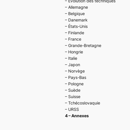
– Évolution des techniques
– Allemagne
– Belgique
– Danemark
– États-Unis
– Finlande
– France
– Grande-Bretagne
– Hongrie
– Italie
– Japon
– Norvège
– Pays-Bas
– Pologne
– Suède
– Suisse
– Tchécoslovaquie
– URSS
4 – Annexes