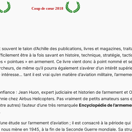
Coup de cœur 2018
t souvent le talon d’Achille des publications, livres et magazines, trait
difficilement être à la fois savant en histoire, technique, stratégie, tacti
 « pointues » en armement. Ce livre vient donc à point nommé et se
rcheurs, de même qu’il pourra également s’avérer d’un intérêt supéri
 intéresse… tant il est vrai qu’en matière d’aviation militaire, l’armeme
nfiance : Jean Huon, expert judiciaire et historien de l’armement et O
hnie chez
Airbus Helicopters
. Pas vraiment de petits amateurs sans 
tre autres) l’auteur d’une très remarquée
Encyclopédie de l’armeme
.
une étude sur l’armement d’aviation ; il est consacré à la période qui
 et nous mène en 1945, à la fin de la Seconde Guerre mondiale. Sa stru