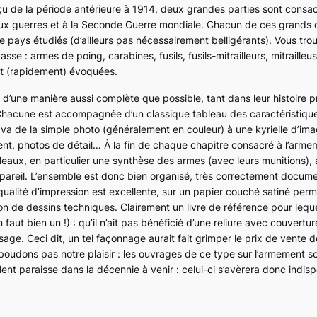
çu de la période antérieure à 1914, deux grandes parties sont consacr
deux guerres et à la Seconde Guerre mondiale. Chacun de ces grands 
e pays étudiés (d’ailleurs pas nécessairement belligérants). Vous tro
passe : armes de poing, carabines, fusils, fusils-mitrailleurs, mitraill
nt (rapidement) évoquées.
d’une manière aussi complète que possible, tant dans leur histoire 
 Chacune est accompagnée d’un classique tableau des caractéristiqu
va de la simple photo (généralement en couleur) à une kyrielle d’ima
t, photos de détail… À la fin de chaque chapitre consacré à l’arme
eaux, en particulier une synthèse des armes (avec leurs munitions), 
areil. L’ensemble est donc bien organisé, très correctement documen
 qualité d’impression est excellente, sur un papier couché satiné per
on de dessins techniques. Clairement un livre de référence pour lequ
 faut bien un !) : qu’il n’ait pas bénéficié d’une reliure avec couverture
age. Ceci dit, un tel façonnage aurait fait grimper le prix de vente 
boudons pas notre plaisir : les ouvrages de ce type sur l’armement so
alent paraisse dans la décennie à venir : celui-ci s’avèrera donc indis