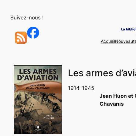
Aller
au
Suivez-nous !
contenu
Accueil
Nouveaut
Les armes d’avia
1914-1945
Jean Huon et O
Chavanis