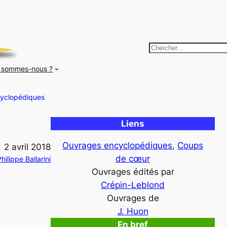
R
e
 sommes-nous ?
c
h
yclopédiques
e
r
Liens
c
h
Ouvrages encyclopédiques
, 
Coups
2 avril 2018
e
de cœur
hilippe Ballarini
r
Ouvrages édités par
Crépin-Leblond
Ouvrages de
J. Huon
En bref