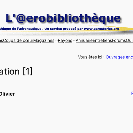
és
Coups de cœur
Magazines
Rayons
Annuaire
Entretiens
Forums
Qui
Vous êtes ici :
Ouvrages enc
tion [1]
P
livier