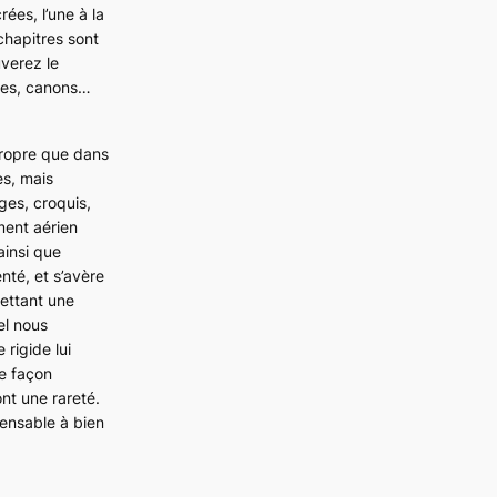
ées, l’une à la
chapitres sont
uverez le
euses, canons…
propre que dans
es, mais
ges, croquis,
ment aérien
ainsi que
té, et s’avère
mettant une
el nous
 rigide lui
de façon
nt une rareté.
pensable à bien