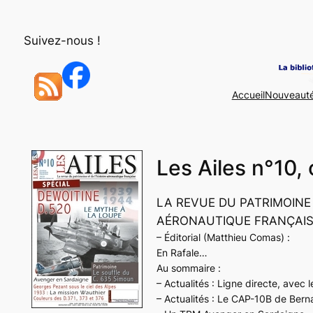
Aller
au
Suivez-nous !
contenu
Accueil
Nouveaut
Les Ailes n°10
LA REVUE DU PATRIMOINE 
AÉRONAUTIQUE FRANÇAI
– Éditorial (Matthieu Comas) :
En
Rafale
…
Au sommaire :
– Actualités : Ligne directe, avec l
– Actualités : Le CAP-10B de Ber