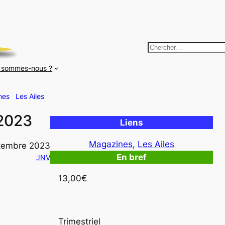
R
e
 sommes-nous ?
c
h
nes
Les Ailes
e
r
 2023
Liens
c
h
Magazines
, 
Les Ailes
tembre 2023
e
En bref
JNV
r
13,00€
Trimestriel