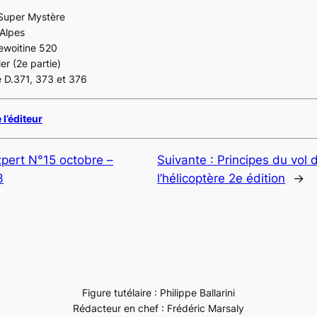
Super Mystère
 Alpes
Dewoitine 520
er (2e partie)
e D.371, 373 et 376
 l’éditeur
pert N°15 octobre –
Suivante :
Principes du vol 
3
l’hélicoptère 2e édition
→
Figure tutélaire : Philippe Ballarini
Rédacteur en chef : Frédéric Marsaly