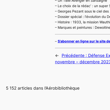
– Un TBM
Avenger
en Sardaigne
– Le choix de la rédac’ : un super
– Georges Pezant sous le ciel des
– Dossier spécial : l‘évolution du 
– Histoire : 1933, la mission Wauthi
– Marques et peintures : Dewoitin
–
S’abonner en ligne sur le site de
←
Précédente :
Défense Ex
novembre – décembre 202
5 152 articles dans l’Aérobibliothèque