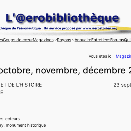
és
Coups de cœur
Magazines
Rayons
Annuaire
Entretiens
Forums
Qui
Vous êtes ici :
Magazi
, octobre, novembre, décembre
ET DE L’HISTOIRE
23 sep
SE
es lecteurs
nay, monument historique