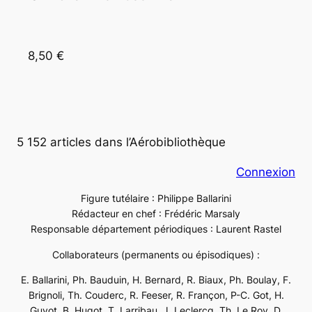
8,50 €
5 152 articles dans l’Aérobibliothèque
Connexion
Figure tutélaire : Philippe Ballarini
Rédacteur en chef : Frédéric Marsaly
Responsable département périodiques : Laurent Rastel
Collaborateurs (permanents ou épisodiques) :
E. Ballarini, Ph. Bauduin, H. Bernard, R. Biaux, Ph. Boulay, F.
Brignoli, Th. Couderc, R. Feeser, R. Françon, P-C. Got, H.
Guyot, B. Hugot, T. Larribau, J. Leclercq, Th. Le Roy, D.