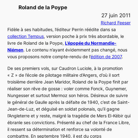
Roland de la Poype
27 juin 2011
Richard Feeser
Fidèle à ses habitudes, l’éditeur Perrin réédite dans sa
collection Tempus
, version poche à prix très abordable, le
livre de Roland de la Poype,
L’épopée du Normandie-
Niémen
.
Le contenu n’ayant évidemment pas changé, nous
vous proposons notre compte-rendu de l’
édition de 2007
.
De ses premiers vols, sur
Caudron Luciole
, à la promotion
« Z » de l’école de pilotage militaire d’Angers, d’où il sort
troisième derrière Jean Maridor, Roland de la Poype finit par
réaliser son rêve de gosse : voler comme Fonck, Guynemer,
Nungesser et surtout Mermoz son héros. Désireux de suivre
le général de Gaulle après la défaite de 1940, c’est de Saint-
Jean-de-Luz, et déguisé en soldat polonais, qu’il gagne
l’Angleterre et y reste, malgré la tragédie de Mers El-Kébir qui
ébranle ses convictions. Présenté au chef de la France Libre,
il ressent sa détermination et renforce sa volonté de
combattre. En septembre 1940, il est du corps