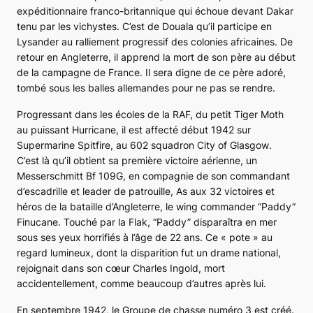
expéditionnaire franco-britannique qui échoue devant Dakar
tenu par les vichystes. C’est de Douala qu’il participe en
Lysander
au ralliement progressif des colonies africaines. De
retour en Angleterre, il apprend la mort de son père au début
de la campagne de France. Il sera digne de ce père adoré,
tombé sous les balles allemandes pour ne pas se rendre.
Progressant dans les écoles de la RAF, du petit
Tiger Moth
au puissant
Hurricane
, il est affecté début 1942 sur
Supermarine Spitfire
, au
602 squadron
City of Glasgow
.
C’est là qu’il obtient sa première victoire aérienne, un
Messerschmitt
Bf 109G
, en compagnie de son commandant
d’escadrille et leader de patrouille, As aux 32 victoires et
héros de la bataille d’Angleterre, le wing commander “Paddy”
Finucane. Touché par la
Flak
, “Paddy” disparaîtra en mer
sous ses yeux horrifiés à l’âge de 22 ans. Ce « pote » au
regard lumineux, dont la disparition fut un drame national,
rejoignait dans son cœur Charles Ingold, mort
accidentellement, comme beaucoup d’autres après lui.
En septembre 1942, le Groupe de chasse numéro 3 est créé.