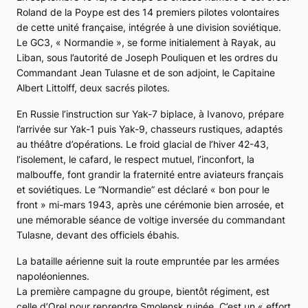
Roland de la Poype est des 14 premiers pilotes volontaires
de cette unité française, intégrée à une division soviétique.
Le GC3, « Normandie », se forme initialement à Rayak, au
Liban, sous l’autorité de Joseph Pouliquen et les ordres du
Commandant Jean Tulasne et de son adjoint, le Capitaine
Albert Littolff, deux sacrés pilotes.
En Russie l’instruction sur
Yak-7
biplace, à Ivanovo, prépare
l’arrivée sur
Yak-1
puis
Yak-9
, chasseurs rustiques, adaptés
au théâtre d’opérations. Le froid glacial de l’hiver 42-43,
l’isolement, le cafard, le respect mutuel, l’inconfort, la
malbouffe, font grandir la fraternité entre aviateurs français
et soviétiques. Le “Normandie” est déclaré « bon pour le
front » mi-mars 1943, après une cérémonie bien arrosée, et
une mémorable séance de voltige inversée du commandant
Tulasne, devant des officiels ébahis.
La bataille aérienne suit la route empruntée par les armées
napoléoniennes.
La première campagne du groupe, bientôt régiment, est
celle d’Orel pour reprendre Smolensk ruinée. C’est un « effort