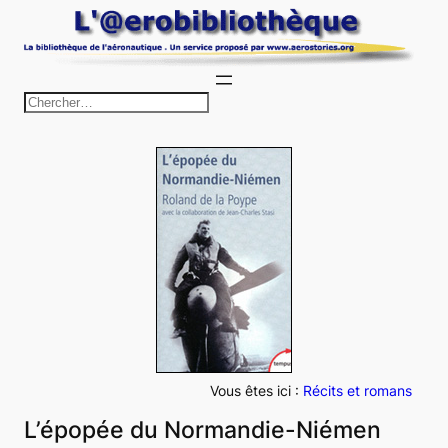
Aller
au
contenu
R
e
c
h
e
r
c
h
e
r
Vous êtes ici :
Récits et romans
L’épopée du Normandie-Niémen