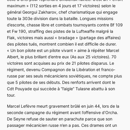
maximum » (112 sorties en 4 jours et 17 victoires) selon le
général Georgui Zakharov, chef charismatique qui engage
toute la 303e division dans la bataille. Longues missions
d’escorte, chasse libre et combats tournoyants contre
Bf 109
et
Fw 190
,
straffing
des pistes de la
Luftwaffe
malgré la
Flak
, victoires mais aussi « bradage » (partage des affaires)
des pilotes tués, montrent combien il est difficile de durer.
« Un bon pilote est un pilote vivant » aime à répéter Marcel
Albert, le plus brillant d’entre eux (As aux 25 victoires). 70
victoires sont acquises au prix de 21 pilotes disparus. Le
régiment, devenu Compagnon de la Libération et franco-
russe par ses seuls mécaniciens soviétiques, ne compte plus
que 5 pilotes de ses débuts. Des renforts arrivent dont le
Cdt Pouyade qui succède à “l’aigle” Tulasne abattu à son
tour.
Marcel Lefèvre meurt gravement brûlé en juin 44, lors de la
seconde campagne du régiment avant l’offensive d’Orcha.
De Seyne refuse de sauter en parachute parce que son
passager mécanicien russe n’en a pas. Ces drames ont un