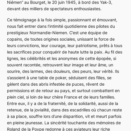
Niémen” au Bourget, le 20 juin 1945, à bord des
Yak-3
,
devant des milliers de spectateurs enthousiastes.
Ce témoignage à la fois simple, passionnant et émouvant,
nous fait entrer dans l’intimité quotidienne des pilotes du
prestigieux Normandie-Niemen. C’est une équipe de
copains, de toutes origines sociales, unissant la force de
leurs convictions, leur courage, leur patriotisme, prêts à tous
les sacrifices pour conquérir de haute lutte la paix. Au fil des
lignes, les célébrités et les anonymes de cette épopée, si
souvent racontée, retrouvent leur image et leur âme, un
sourire, des larmes, des douleurs, des peurs, leur vérité. Ils
s’assoient à une table de poker, séduisent des filles, se
gèlent dans des abris infestée de puces, rêvent de
permissions et de retour au pays, et surtout combattent en
plein ciel, si loin de leur chère France et de leurs familles.
Entre eux, il y a de la fraternité, de la solidarité, aussi de la
retenue, de la jovialité, dans des escadrilles où chacun reste
à sa place, souffre lors d’une disparition, vit et meurt parfois
en pleine jeunesse. La sincérité touchante des mémoires de
Roland de la Poype redonne à ces aviateurs leur riche