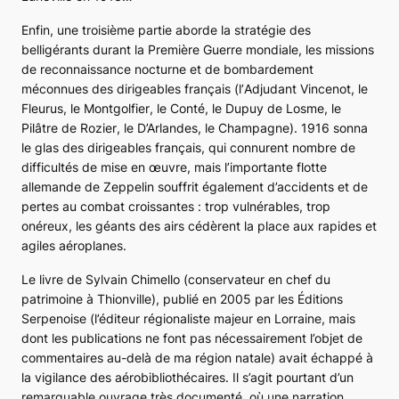
Enfin, une troisième partie aborde la stratégie des
belligérants durant la Première Guerre mondiale, les missions
de reconnaissance nocturne et de bombardement
méconnues des dirigeables français (l’
Adjudant Vincenot
, le
Fleurus
, le
Montgolfier
, le
Conté
, le
Dupuy de Losme
, le
Pilâtre de Rozier
, le
D’Arlandes
, le
Champagne
). 1916 sonna
le glas des dirigeables français, qui connurent nombre de
difficultés de mise en œuvre, mais l’importante flotte
allemande de Zeppelin souffrit également d’accidents et de
pertes au combat croissantes : trop vulnérables, trop
onéreux, les géants des airs cédèrent la place aux rapides et
agiles aéroplanes.
Le livre de Sylvain Chimello (conservateur en chef du
patrimoine à Thionville), publié en 2005 par les Éditions
Serpenoise (l’éditeur régionaliste majeur en Lorraine, mais
dont les publications ne font pas nécessairement l’objet de
commentaires au-delà de ma région natale) avait échappé à
la vigilance des aérobibliothécaires. Il s’agit pourtant d’un
remarquable ouvrage très documenté, où une narration