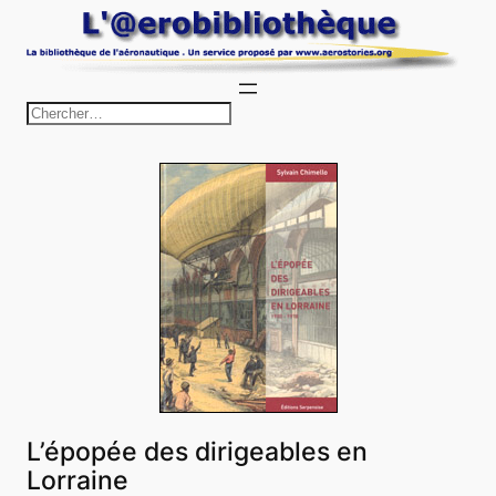
Aller
au
contenu
R
e
c
h
e
r
c
h
e
r
L’épopée des dirigeables en
Lorraine