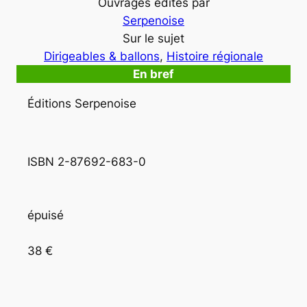
Ouvrages édités par
Serpenoise
Sur le sujet
Dirigeables & ballons
, 
Histoire régionale
En bref
Éditions Serpenoise
ISBN 2-87692-683-0
épuisé
38 €