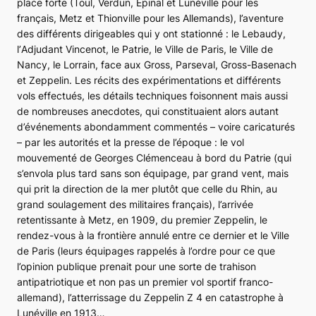
place forte (Toul, Verdun, Épinal et Lunéville pour les
français, Metz et Thionville pour les Allemands), l’aventure
des différents dirigeables qui y ont stationné : le
Lebaudy
,
l’
Adjudant Vincenot
, le
Patrie
, le
Ville de Paris
, le
Ville de
Nancy
, le
Lorrain
, face aux Gross, Parseval, Gross-Basenach
et Zeppelin. Les récits des expérimentations et différents
vols effectués, les détails techniques foisonnent mais aussi
de nombreuses anecdotes, qui constituaient alors autant
d’événements abondamment commentés – voire caricaturés
– par les autorités et la presse de l’époque : le vol
mouvementé de Georges Clémenceau à bord du
Patrie
(qui
s’envola plus tard sans son équipage, par grand vent, mais
qui prit la direction de la mer plutôt que celle du Rhin, au
grand soulagement des militaires français), l’arrivée
retentissante à Metz, en 1909, du premier Zeppelin, le
rendez-vous à la frontière annulé entre ce dernier et le
Ville
de Paris
(leurs équipages rappelés à l’ordre pour ce que
l’opinion publique prenait pour une sorte de trahison
antipatriotique et non pas un premier vol sportif franco-
allemand), l’atterrissage du Zeppelin Z 4 en catastrophe à
Lunéville en 1913…