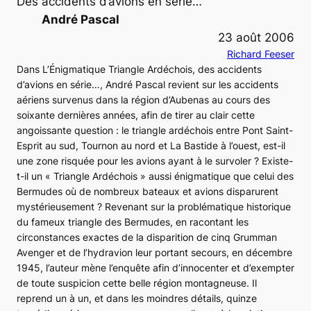
Des accidents d’avions en série…
André Pascal
23 août 2006
Richard Feeser
Dans
L’Énigmatique Triangle Ardéchois, des accidents
d’avions en série…
, André Pascal revient sur les accidents
aériens survenus dans la région d’Aubenas au cours des
soixante dernières années, afin de tirer au clair cette
angoissante question : le triangle ardéchois entre Pont Saint-
Esprit au sud, Tournon au nord et La Bastide à l’ouest, est-il
une zone risquée pour les avions ayant à le survoler ? Existe-
t-il un « Triangle Ardéchois » aussi énigmatique que celui des
Bermudes où de nombreux bateaux et avions disparurent
mystérieusement ? Revenant sur la problématique historique
du fameux triangle des Bermudes, en racontant les
circonstances exactes de la disparition de cinq Grumman
Avenger
et de l’hydravion leur portant secours, en décembre
1945, l’auteur mène l’enquête afin d’innocenter et d’exempter
de toute suspicion cette belle région montagneuse. Il
reprend un à un, et dans les moindres détails, quinze