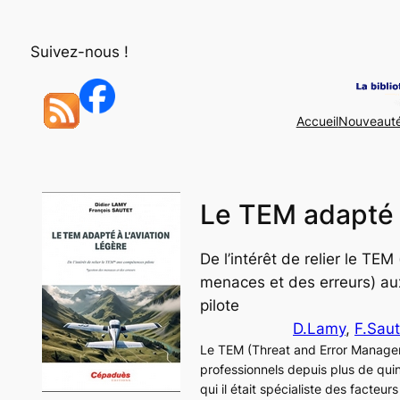
Aller
au
Suivez-nous !
contenu
Accueil
Nouveaut
Le TEM adapté à
De l’intérêt de relier le TEM
menaces et des erreurs) a
pilote
D.Lamy
, 
F.Saut
Le TEM (
Threat and Error Manag
professionnels depuis plus de qui
qui il était spécialiste des facteu