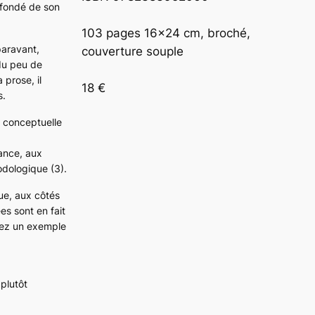
-fondé de son
103 pages 16×24 cm, broché, 
paravant,
couverture souple

du peu de
 prose, il
18 €
s.
s conceptuelle
rance, aux
odologique (3).
que, aux côtés
es sont en fait
avez un exemple
 plutôt