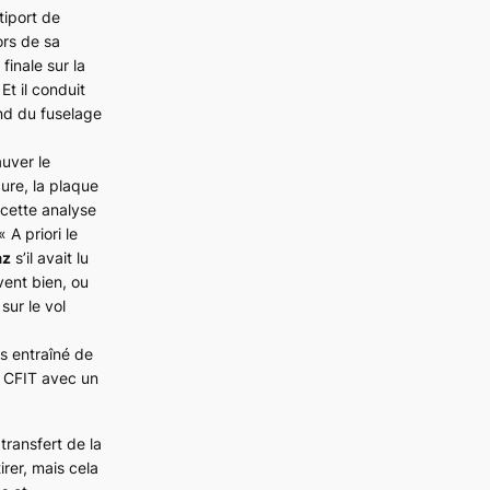
ltiport de
ors de sa
finale sur la
Et il conduit
ond du fuselage
auver le
ure, la plaque
 cette analyse
 «
A priori le
az
s’il avait lu
vent bien, ou
 sur le vol
as entraîné de
 CFIT avec un
ransfert de la
rer, mais cela