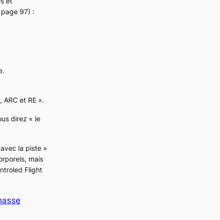
s et
e page 97) :
e.
, ARC et RE ».
us direz « le
 avec la piste »
rporels, mais
ntroled Flight
hasse