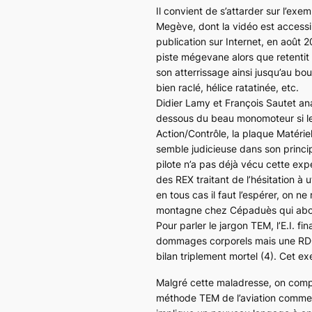
Il convient de s’attarder sur l’exemp
Megève, dont la vidéo est accessi
publication sur Internet, en août 2
piste mégevane alors que retentit f
son atterrissage ainsi jusqu’au bou
bien raclé, hélice ratatinée, etc.
Didier Lamy et François Sautet ana
dessous du beau monomoteur si les 
Action/Contrôle, la plaque Matérie
semble judicieuse dans son princ
pilote n’a pas déjà vécu cette exp
des REX traitant de l’hésitation à u
en tous cas il faut l’espérer, on ne 
montagne chez Cépaduès qui abor
Pour parler le jargon TEM, l’E.I. f
dommages corporels mais une RDG
bilan triplement mortel (4). Cet e
Malgré cette maladresse, on compr
méthode TEM de l’aviation commerci