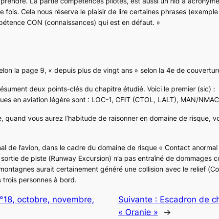
rendre. La partie compétences pilotes, est aussi un nid à acronyme
e fois. Cela nous réserve le plaisir de lire certaines phrases (exempl
mpétence CON (connaissances) qui est en défaut.
»
elon la page 9, «
depuis plus de vingt ans
» selon la 4e de couvertur
ésument deux points-clés du chapitre étudié. Voici le premier (
sic
) :
ques en aviation légère sont : LOC-1, CFIT (CTOL, LALT), MAN/NMAC
te, quand vous aurez l’habitude de raisonner en domaine de risque, vo
final de l’avion, dans le cadre du domaine de risque « Contact anormal
 sortie de piste (
Runway Excursion
) n’a pas entraîné de dommages co
ontagnes aurait certainement généré une collision avec le relief (
Co
s trois personnes à bord.
n°18, octobre, novembre,
Suivante :
Escadron de c
« Oranie »
→