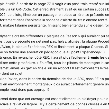
le étudié à partir de la page 77. Il s’agit d’un posé train rentré sur l’a
ble via un QR-Code. Cet enregistrement avait eu un certain succès l
009. Le pilote, filmé par un passager en place arrière, se présente en 
ortement dans l’habitacle la sonnerie d’alerte du train encore rentré. 
t, malgré l’alarme persistante, finissant bien entendu sur le gésier, f
lysent alors les différentes « plaques de Reason » qui auraient pu s
trous de sécurité ne s’étaient pas, hélas, alignés : la plaque Procéd
l/Avion, la plaque Expérience/REX et finalement la plaque Chance. Si
ipe on trouve une aberration pédagogique au point Expérience/REX :
érience. En revanche, côté REX, il aurait
plus facilement remis les g
tiliser cette procédure.
» En effet, tous les pilotes de montagne le sa
remet jamais les gaz en finale sur un altiport ! Il est d’excellents livres
dent ce sujet.
inal de l’avion, dans le cadre du domaine de risque ARC, sans RE n’a p
 en environnement montagneux clos aurait certainement généré un
xemple n’est donc pas approprié
end donc que cet ouvrage est essentiellement un plaidoyer pour le t
ale à l’aviation légère. Il y a certainement de bonnes choses à en ti