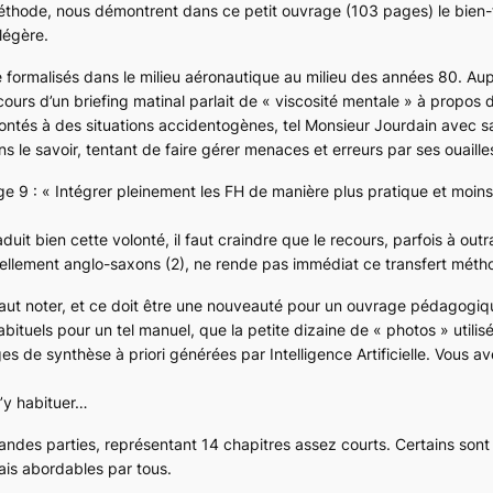
 méthode, nous démontrent dans ce petit ouvrage (103 pages) le bien
 légère.
 formalisés dans le milieu aéronautique au milieu des années 80. Au
urs d’un briefing matinal parlait de «
viscosité mentale
» à propos 
rontés à des situations accidentogènes, tel Monsieur Jourdain avec sa
s le savoir, tentant de faire gérer menaces et erreurs par ses ouaille
ge 9 : «
Intégrer pleinement les FH de manière plus pratique et moin
duit bien cette volonté, il faut craindre que le recours, parfois à out
ellement anglo-saxons (2), ne rende pas immédiat ce transfert méth
il faut noter, et ce doit être une nouveauté pour un ouvrage pédagogi
ituels pour un tel manuel, que la petite dizaine de « photos » utilisé
s de synthèse à priori générées par Intelligence Artificielle. Vous 
’y habituer…
randes parties, représentant 14 chapitres assez courts. Certains sont
is abordables par tous.