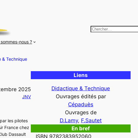
R
e
 sommes-nous ?
c
h
e & Technique
e
r
Liens
c
h
Didactique & Technique
tembre 2025
e
Ouvrages édités par
JNV
r
Cépaduès
Ouvrages de
D.Lamy
, 
F.Sautet
par les pilotes
ir France chez
En bref
-Club Dassault
ISBN 9782383952060
