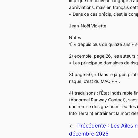
implique un nouveau langage à app
abréviations, mais en français cett
«
Dans ce cas précis, c’est la co
Jean-Noël Violette
Notes
1) «
depuis plus de quinze ans
» s
2) exemple, page 26, les auteurs r
« Les principaux domaines de ris
3) page 50, «
Dans le jargon pilo
risque, c’est du MAC »
« .
4) traduisons : l’État Indésirable 
(
Abnormal Runway Contact
), sans
une remise des gaz au milieu des m
Into Terrain
) entraînant la mort de
←
Précédente :
Les Ailes 
décembre 2025