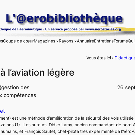
és
Coups de cœur
Magazines
Rayons
Annuaire
Entretiens
Forums
Qui
Vous êtes ici :
Didactiqu
 l’aviation légère
 (gestion des
26 sep
ux compétences
et
ement
) est une méthode d’amélioration de la sécurité des vols utilisée 
nze ans (1). Les auteurs, Didier Lamy, ancien commandant de bord A
rs humains, et François Sautet, chef-pilote très expérimenté de l’Aéro