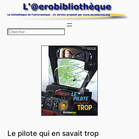
Aller
au
contenu
R
e
c
h
e
r
c
h
e
r
Le pilote qui en savait trop