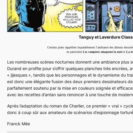
Tanguy et Laverdure Classi
Certains plans rappellent imparablement l’ambiance des albums dessinés
en particulier
Les vampires attaquent la nuit
et
La te
Les nombreuses scènes nocturnes donnent une ambiance plus s
Durand en profite pour s’offrir quelques planches très encrées, 
« jijesques », tandis que les personnages et le dynamisme du trai
est donc une élégante fusion des deux premiers dessinateurs de la 
parfaitement soutenu par la mise en couleurs soignée et efficac
avec les recettes d’antan sans renoncer à une touche de moderni
Après l’adaptation du roman de Charlier, ce premier « vrai » cyc
donc à coup sûr aux amateurs de scénarios d’espionnage tortur
Franck Mée