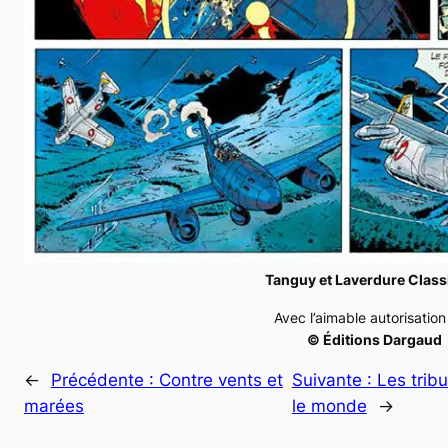
Tanguy et Laverdure Classi
Avec l’aimable autorisatio
© Éditions Dargaud
←
Précédente :
Contre vents et
Suivante :
Les tribu
marées
le monde
→