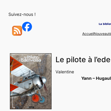
Aller
au
Suivez-nous !
contenu
Accueil
Nouveaut
Le pilote à l’ed
Valentine
Yann – Hugaul