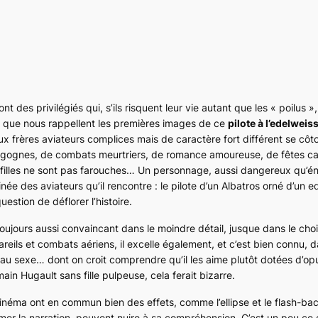
 des privilégiés qui, s’ils risquent leur vie autant que les « poilus », 
e que nous rappellent les premières images de ce
pilote à l’edelweis
ux frères aviateurs complices mais de caractère fort différent se côto
Cigognes, de combats meurtriers, de romance amoureuse, de fêtes can
 filles ne sont pas farouches… Un personnage, aussi dangereux qu’é
née des aviateurs qu’il rencontre : le pilote d’un Albatros orné d’un 
estion de déflorer l’histoire.
oujours aussi convaincant dans le moindre détail, jusque dans le cho
ils et combats aériens, il excelle également, et c’est bien connu, d
au sexe… dont on croit comprendre qu’il les aime plutôt dotées d’op
ain Hugault sans fille pulpeuse, cela ferait bizarre.
cinéma ont en commun bien des effets, comme l’ellipse et le
flash-ba
ythmer la narration, peuvent nuire à sa compréhension. C’est un peu ce