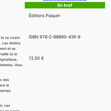
En bref
Éditions Paquet
ISBN 978-2-88890-419-9  
ils ne vivent
s
. Les destins
ient et se
aille où le
13,50 €
nigmatique,
edelweiss. Vous
ix des
ans la
ulentes
ck
; ces
 qui se passe