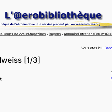
és
Coups de cœur
Magazines
Rayons
Annuaire
Entretiens
Forums
Qui
Vous êtes ici :
Band
elweiss [1/3]
P
t