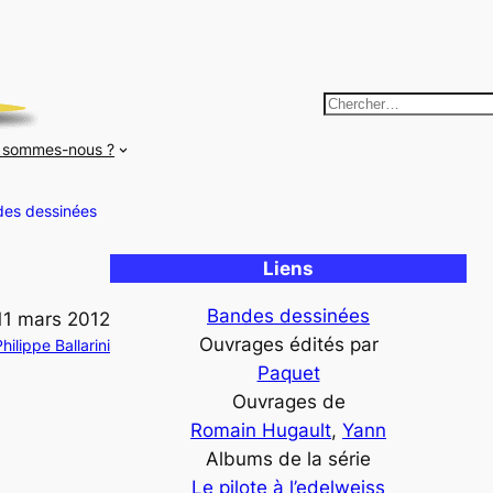
R
e
 sommes-nous ?
c
h
es dessinées
e
r
Liens
c
h
Bandes dessinées
11 mars 2012
e
Ouvrages édités par
hilippe Ballarini
r
Paquet
Ouvrages de
Romain Hugault
, 
Yann
Albums de la série
Le pilote à l’edelweiss