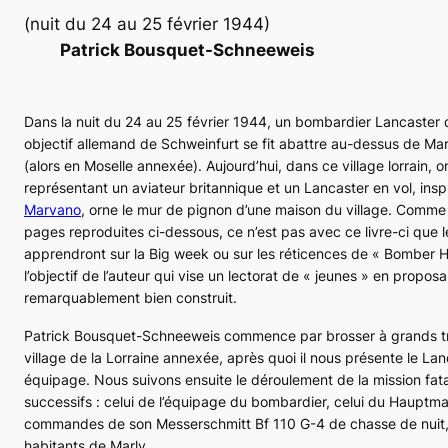
(nuit du 24 au 25 février 1944)
Patrick Bousquet-Schneeweis
Dans la nuit du 24 au 25 février 1944, un bombardier
Lancaster
d
objectif allemand de Schweinfurt se fit abattre au-dessus de Mar
(alors en Moselle annexée). Aujourd’hui, dans ce village lorrain, 
représentant un aviateur britannique et un
Lancaster
en vol, insp
Marvano
, orne le mur de pignon d’une maison du village. Comme 
pages reproduites ci-dessous, ce n’est pas avec ce livre-ci que 
apprendront sur la
Big week
ou sur les réticences de
« Bomber Ha
l’objectif de l’auteur qui vise un lectorat de « jeunes » en propo
remarquablement bien construit.
Patrick Bousquet-Schneeweis commence par brosser à grands trai
village de la Lorraine annexée, après quoi il nous présente le
Lan
équipage. Nous suivons ensuite le déroulement de la mission fata
successifs : celui de l’équipage du bombardier, celui du
Hauptm
commandes de son Messerschmitt
Bf 110 G-4
de chasse de nuit, 
habitants de Marly.