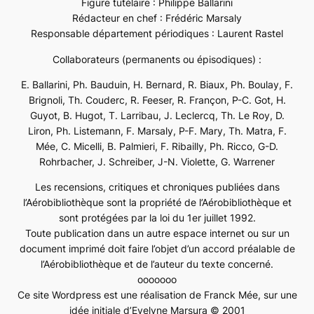
Figure tutélaire : Philippe Ballarini
Rédacteur en chef : Frédéric Marsaly
Responsable département périodiques : Laurent Rastel
Collaborateurs (permanents ou épisodiques) :
E. Ballarini, Ph. Bauduin, H. Bernard, R. Biaux, Ph. Boulay, F.
Brignoli, Th. Couderc, R. Feeser, R. Françon, P-C. Got, H.
Guyot, B. Hugot, T. Larribau, J. Leclercq, Th. Le Roy, D.
Liron, Ph. Listemann, F. Marsaly, P-F. Mary, Th. Matra, F.
Mée, C. Micelli, B. Palmieri, F. Ribailly, Ph. Ricco, G-D.
Rohrbacher, J. Schreiber, J-N. Violette, G. Warrener
Les recensions, critiques et chroniques publiées dans
l’Aérobibliothèque sont la propriété de l’Aérobibliothèque et
sont protégées par la loi du 1er juillet 1992.
Toute publication dans un autre espace internet ou sur un
document imprimé doit faire l’objet d’un accord préalable de
l’Aérobibliothèque et de l’auteur du texte concerné.
ooooooo
Ce site Wordpress est une réalisation de Franck Mée, sur une
idée initiale d’Evelyne Marsura © 2001