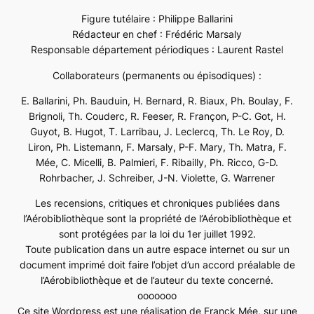
Figure tutélaire : Philippe Ballarini
Rédacteur en chef : Frédéric Marsaly
Responsable département périodiques : Laurent Rastel
Collaborateurs (permanents ou épisodiques) :
E. Ballarini, Ph. Bauduin, H. Bernard, R. Biaux, Ph. Boulay, F.
Brignoli, Th. Couderc, R. Feeser, R. Françon, P-C. Got, H.
Guyot, B. Hugot, T. Larribau, J. Leclercq, Th. Le Roy, D.
Liron, Ph. Listemann, F. Marsaly, P-F. Mary, Th. Matra, F.
Mée, C. Micelli, B. Palmieri, F. Ribailly, Ph. Ricco, G-D.
Rohrbacher, J. Schreiber, J-N. Violette, G. Warrener
Les recensions, critiques et chroniques publiées dans
l’Aérobibliothèque sont la propriété de l’Aérobibliothèque et
sont protégées par la loi du 1er juillet 1992.
Toute publication dans un autre espace internet ou sur un
document imprimé doit faire l’objet d’un accord préalable de
l’Aérobibliothèque et de l’auteur du texte concerné.
ooooooo
Ce site Wordpress est une réalisation de Franck Mée, sur une