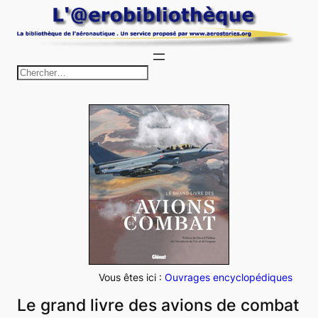
Aller
au
contenu
R
e
c
h
e
r
c
h
e
r
Vous êtes ici :
Ouvrages encyclopédiques
Le grand livre des avions de combat