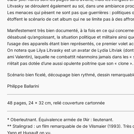
Litvasky se déroulent également au sol, dans une ambiance proche
Les menaces qui pèsent ne sont pas que guerrières : politiques 
étoffent le scénario de cet album qui ne se limite pas à des affr
Manifestement très bien documenté, à la fois en ce qui concerne 
désabusé qu’angoissant, la situation politique et militaire ainsi qu
l’usage des appareils étant bien représentés, ce premier volet acc
On notera que Lilya Litvasky est un avatar de Lydia Litviak (dont
ami Valentin), laquelle ne combattit néanmoins jamais dans les « 
n’était pas dotée d’une aussi opulente poitrine que son « clone ».
Scénario bien ficelé, découpage bien rythmé, dessin remarquable… 
Philippe Ballarini
48 pages, 24 x 32 cm, relié couverture cartonnée
*
Oberleutnant
. Équivalence armée de l’Air : lieutenant.
** Stalingrad : un film remarquable de de Vilsmaier (1993). Très
Yann et Hugault on vu.