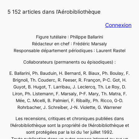
5 152 articles dans l’Aérobibliothèque
Connexion
Figure tutélaire : Philippe Ballarini
Rédacteur en chef : Frédéric Marsaly
Responsable département périodiques : Laurent Rastel
Collaborateurs (permanents ou épisodiques) :
E. Ballarini, Ph. Bauduin, H. Bernard, R. Biaux, Ph. Boulay, F.
Brignoli, Th. Couderc, R. Feeser, R. Françon, P-C. Got, H.
Guyot, B. Hugot, T. Larribau, J. Leclercq, Th. Le Roy, D.
Liron, Ph. Listemann, F. Marsaly, P-F. Mary, Th. Matra, F.
Mée, C. Micelli, B. Palmieri, F. Ribailly, Ph. Ricco, G-D.
Rohrbacher, J. Schreiber, J-N. Violette, G. Warrener
Les recensions, critiques et chroniques publiées dans
l’Aérobibliothèque sont la propriété de l’Aérobibliothèque et
sont protégées par la loi du 1er juillet 1992.
Toute publication dans un autre espace internet ou sur un