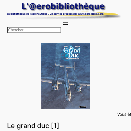
Aller
au
contenu
R
e
c
h
e
r
c
h
e
r
Vous êt
Le grand duc [1]