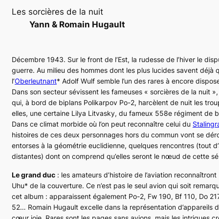
Les sorcières de la nuit
Yann & Romain Hugault
Décembre 1943. Sur le front de l’Est, la rudesse de l’hiver le disp
guerre. Au milieu des hommes dont les plus lucides savent déjà q
l’
Oberleutnant
* Adolf Wulf semble l’un des rares à encore dispos
Dans son secteur sévissent les fameuses « sorcières de la nuit »,
qui, à bord de biplans Polikarpov
Po-2
, harcèlent de nuit les tr
elles, une certaine Lilya Litvasky, du fameux 558e régiment de
Dans ce climat morbide où l’on peut reconnaître celui du
Stalingr
histoires de ces deux personnages hors du commun vont se déro
entorses à la géométrie euclidienne, quelques rencontres (tout d
distantes) dont on comprend qu’elles seront le nœud de cette sér
Le grand duc
: les amateurs d’histoire de l’aviation reconnaîtront 
Uhu* de la couverture. Ce n’est pas le seul avion qui soit rema
cet album : apparaissent également
Po-2
,
Fw 190
,
Bf 110
,
Do 21
52
… Romain Hugault excelle dans la représentation d’appareils div
cœur joie. Rares sont les pages sans avions, mais les intrigues cr