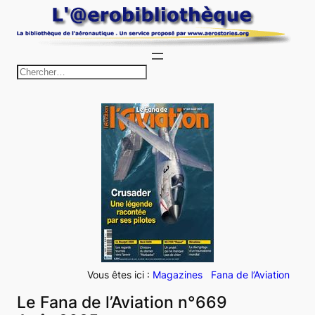
Aller
au
contenu
R
e
c
h
e
r
c
h
e
r
Vous êtes ici :
Magazines
Fana de l’Aviation
Le Fana de l’Aviation n°669