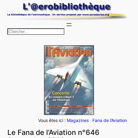
Aller
au
contenu
R
e
c
h
e
r
c
h
e
r
Vous êtes ici :
Magazines
Fana de l’Aviation
Le Fana de l’Aviation n°646