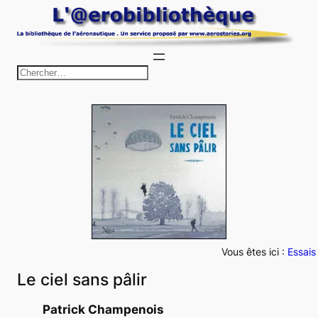
Aller
au
contenu
R
e
c
h
e
r
c
h
e
r
Vous êtes ici :
Essais
Le ciel sans pâlir
Patrick Champenois