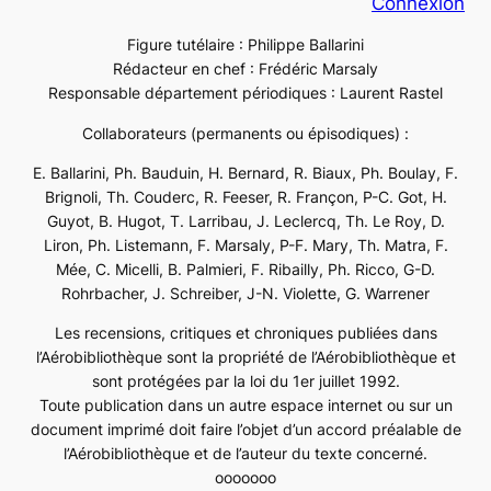
Connexion
Figure tutélaire : Philippe Ballarini
Rédacteur en chef : Frédéric Marsaly
Responsable département périodiques : Laurent Rastel
Collaborateurs (permanents ou épisodiques) :
E. Ballarini, Ph. Bauduin, H. Bernard, R. Biaux, Ph. Boulay, F.
Brignoli, Th. Couderc, R. Feeser, R. Françon, P-C. Got, H.
Guyot, B. Hugot, T. Larribau, J. Leclercq, Th. Le Roy, D.
Liron, Ph. Listemann, F. Marsaly, P-F. Mary, Th. Matra, F.
Mée, C. Micelli, B. Palmieri, F. Ribailly, Ph. Ricco, G-D.
Rohrbacher, J. Schreiber, J-N. Violette, G. Warrener
Les recensions, critiques et chroniques publiées dans
l’Aérobibliothèque sont la propriété de l’Aérobibliothèque et
sont protégées par la loi du 1er juillet 1992.
Toute publication dans un autre espace internet ou sur un
document imprimé doit faire l’objet d’un accord préalable de
l’Aérobibliothèque et de l’auteur du texte concerné.
ooooooo