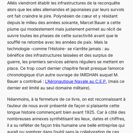
Alliés viendront établir les infrastructures de la reconquête
alors que les ailes allemandes et japonaises par leurs survols
ont fait craindre le pire. Polynésien de cœur et y résidant
depuis le milieu des années soixante, Marcel Bauer a cette
plume qui modestement mais justement permet au récit de
suivre toutes les phases de cette suractivité avant que le
soufflé ne retombe avec les années de paix. Mais la
technologie -comme l’Histoire- se n’arrête jamais : au
bénéfice des infrastructures laissées et des surplus de
guerre, les premiers services aériens réguliers se mettent en
place. Ce trop court dernier chapitre ferait presque l’amorce
chronologique d’un autre ouvrage de l’ARDHAN auquel M.
Bauer a contribué :
L’Aéronautique Navale au C.E.P.
(mais ce
dernier est limité au seul domaine militaire).
Néanmoins, à la fermeture de ce livre, on est reconnaissant à
l’auteur de nous avoir présenté de façon si plaisante cette
longue histoire commençant bien avant 1925. Car à côté des
nombreuses annexes synthétisant les lieux, dates et chiffres,
il a su refléter de façon très humaine une belle entreprise qui
aurait pu sombrer dans l’oubli sans la collaboration de ces