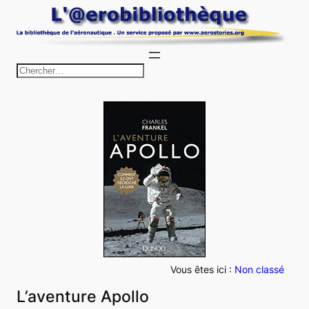
Aller
au
contenu
R
e
c
h
e
r
c
h
e
r
Vous êtes ici :
Non classé
L’aventure Apollo