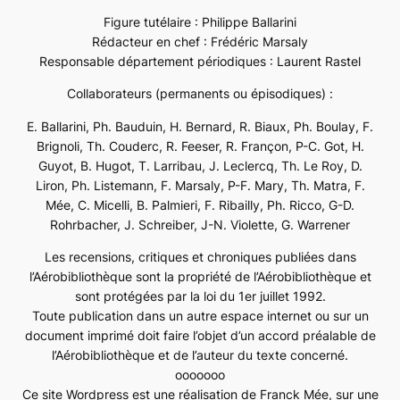
Figure tutélaire : Philippe Ballarini
Rédacteur en chef : Frédéric Marsaly
Responsable département périodiques : Laurent Rastel
Collaborateurs (permanents ou épisodiques) :
E. Ballarini, Ph. Bauduin, H. Bernard, R. Biaux, Ph. Boulay, F.
Brignoli, Th. Couderc, R. Feeser, R. Françon, P-C. Got, H.
Guyot, B. Hugot, T. Larribau, J. Leclercq, Th. Le Roy, D.
Liron, Ph. Listemann, F. Marsaly, P-F. Mary, Th. Matra, F.
Mée, C. Micelli, B. Palmieri, F. Ribailly, Ph. Ricco, G-D.
Rohrbacher, J. Schreiber, J-N. Violette, G. Warrener
Les recensions, critiques et chroniques publiées dans
l’Aérobibliothèque sont la propriété de l’Aérobibliothèque et
sont protégées par la loi du 1er juillet 1992.
Toute publication dans un autre espace internet ou sur un
document imprimé doit faire l’objet d’un accord préalable de
l’Aérobibliothèque et de l’auteur du texte concerné.
ooooooo
Ce site Wordpress est une réalisation de Franck Mée, sur une