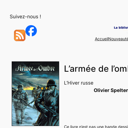
Aller
au
Suivez-nous !
contenu
Accueil
Nouveaut
L’armée de l’om
L’Hiver russe
Olivier Spelte
Ce livre n’est pas une bande dessi