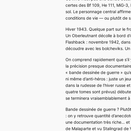
certes des
Bf 109, He 111, MiG-3, 
sol. Le personnage central affirme
conditions de vie — ou plutôt de su
Hiver 1943. Quelque part sur le fr
Un
Oberleutnant
décolle à bord d
Flashback
: novembre 1942, dans u
découdre avec les bolcheviks. Un
On comprend rapidement que s’il y 
la précision presque documentaire.
« bande dessinée de guerre » qu’en
ni même d’anti-héros : juste un jeun
dans la rudesse de l’hiver russe et
quatre tomes sont prévus) début
se terminera vraisemblablement à
Bande dessinée de guerre ? Plutôt
: on y retrouve quantité d’anecdote
une documentation très riche… et 
de Malaparte et vu
Stalingrad
de V