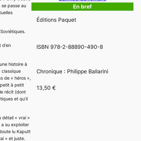
on se passe au
En bref
tuelles
Éditions Paquet
 Soviétiques.
t d’en
ISBN 978-2-88890-490-8
une histoire à
a classique
Chronique : Philippe Ballarini
as de « héros »,
petit à petit
13,50 €
le récit (dont
iques et qu’il
détail « vrai »
s a su exploiter
 doute lu
Kaputt
i » et juste.