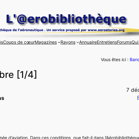
és
Coups de cœur
Magazines
Rayons
Annuaire
Entretiens
Forums
Qui
Vous êtes ici :
Band
bre [1/4]
7 dé
P
ns
née d’aviation. Dans ces conditions, que fait-il dans l’Aérobibliothèq