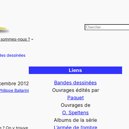
R
e
 sommes-nous ?
c
h
es dessinées
e
r
Liens
c
h
Bandes dessinées
cembre 2012
e
Ouvrages édités par
hilippe Ballarini
r
Paquet
Ouvrages de
O. Speltens
Albums de la série
L’armée de l’ombre
ue ? On y trouve