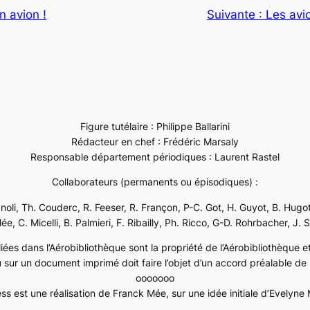
n avion !
Suivante :
Les avi
Figure tutélaire : Philippe Ballarini
Rédacteur en chef : Frédéric Marsaly
Responsable département périodiques : Laurent Rastel
Collaborateurs (permanents ou épisodiques) :
ignoli, Th. Couderc, R. Feeser, R. Françon, P-C. Got, H. Guyot, B. Hugot
e, C. Micelli, B. Palmieri, F. Ribailly, Ph. Ricco, G-D. Rohrbacher, J. 
ées dans l’Aérobibliothèque sont la propriété de l’Aérobibliothèque et 
 sur un document imprimé doit faire l’objet d’un accord préalable de l
ooooooo
ss est une réalisation de Franck Mée, sur une idée initiale d’Evelyn