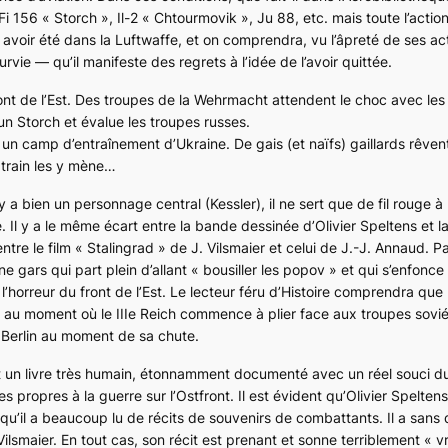
Fi 156 « Storch », Il-2 « Chtourmovik », Ju 88
, etc. mais toute l’acti
 avoir été dans la
Luftwaffe
, et on comprendra, vu l’âpreté de ses ac
rvie — qu’il manifeste des regrets à l’idée de l’avoir quittée.
ont de l’Est. Des troupes de la
Wehrmacht
attendent le choc avec les
’un
Storch
et évalue les troupes russes.
n camp d’entraînement d’Ukraine. De gais (et naïfs) gaillards rêven
 train les y mène…
a bien un personnage central (Kessler), il ne sert que de fil rouge à 
 Il y a le même écart entre la bande dessinée d’Olivier Speltens et l
tre le film « Stalingrad » de J. Vilsmaier et celui de J.-J. Annaud. P
e gars qui part plein d’allant « bousiller les popov » et qui s’enfonce 
 l’horreur du front de l’Est. Le lecteur féru d’Histoire comprendra que 
e au moment où le
IIIe Reich
commence à plier face aux troupes soviét
 Berlin au moment de sa chute.
 un livre très humain, étonnamment documenté avec un réel souci du 
s propres à la guerre sur l’
Ostfront
. Il est évident qu’Olivier Spelten
qu’il a beaucoup lu de récits de souvenirs de combattants. Il a sans
ilsmaier. En tout cas, son récit est prenant et sonne terriblement « vra