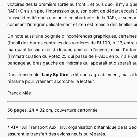
victoires dès la première sortie au front… et puis quoi, il n’y a qu
RAF
?) On a un peu l’impression que, son point de départ acquis
fausse identité dans une unité combattante de la
RAF
), le scéna
comment l’intégrer délicatement et s’en est remis à des ficelles 
On note aussi une poignée d’incohérences graphiques, certaines
(l’oubli des barres centrales des verrières de
Bf 109
, p. 17, entre
marquant les victoires du leader, peintes à l’envers) mais d’autres
(l’immatriculation du
Potez 25
qui passe de F-AIJL en p. 7 à F-AI
bandage au bras gauche de l’héroïne qui apparaît et disparaît au 
Dans l’ensemble,
Lady Spitfire
se lit donc agréablement, mais il
réalisme pour vraiment accrocher le lecteur.
Franck Mée
56 pages, 24 x 32 cm, couverture cartonnée
* ATA :
Air Transport Auxiliary
, organisation britannique de la S
assurant le transfert des avions neufs ou réparés.