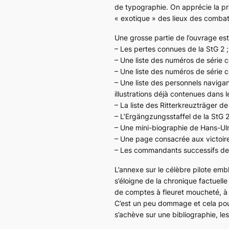
de typographie. On apprécie la pré
« exotique » des lieux des combat
Une grosse partie de l’ouvrage es
– Les pertes connues de la
StG 2
;
– Une liste des numéros de série
– Une liste des numéros de série
– Une liste des personnels naviga
illustrations déjà contenues dans le
– La liste des
Ritterkreuzträger
de 
– L’
Ergängzungsstaffel
de la
StG 
– Une mini-biographie de Hans-Ulr
– Une page consacrée aux victoires
– Les commandants successifs de
L’annexe sur le célèbre pilote embl
s’éloigne de la chronique factuel
de comptes à fleuret moucheté, à 
C’est un peu dommage et cela pourra
s’achève sur une bibliographie, le