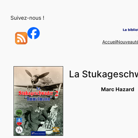
Aller
au
Suivez-nous !
contenu
Accueil
Nouveaut
La Stukageschw
Marc Hazard