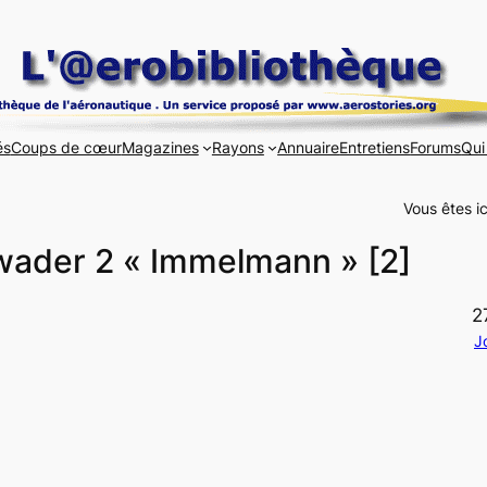
és
Coups de cœur
Magazines
Rayons
Annuaire
Entretiens
Forums
Qui
Vous êtes ic
ader 2 « Immelmann » [2]
2
J