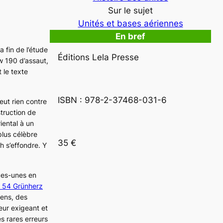
Sur le sujet
Unités et bases aériennes
En bref
la fin de l’étude
Éditions Lela Presse
w 190
d’assaut,
 le texte
ISBN : 978-2-37468-031-6
ut rien contre
truction de
iental à un
plus célèbre
35 €
ch
s’effondre. Y
ues-unes en
 54 Grünherz
iens, des
eur exigeant et
s rares erreurs