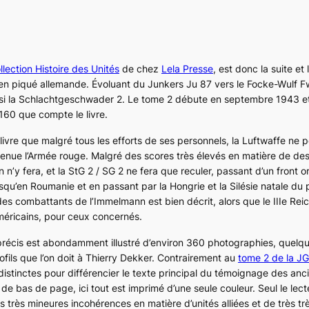
llection Histoire des Unités
de chez
Lela Presse
, est donc la suite et 
en piqué allemande. Évoluant du
Junkers Ju 87
vers le
Focke-Wulf F
si la
Schlachtgeschwader 2
. Le tome 2 débute en septembre 1943 et
160 que compte le livre.
u livre que malgré tous les efforts de ses personnels, la
Luftwaffe
ne pe
enue l’Armée rouge. Malgré des scores très élevés en matière de des
 n’y fera, et la
StG 2 / SG 2
ne fera que reculer, passant d’un front or
usqu’en Roumanie et en passant par la Hongrie et la Silésie natale du 
 des combattants de l’
Immelmann
est bien décrit, alors que le
IIIe Rei
Américains, pour ceux concernés.
récis est abondamment illustré d’environ 360 photographies, quelq
ofils que l’on doit à Thierry Dekker. Contrairement au
tome 2 de la
JG
s distinctes pour différencier le texte principal du témoignage des anc
e bas de page, ici tout est imprimé d’une seule couleur. Seul le lect
 très mineures incohérences en matière d’unités alliées et de très trè