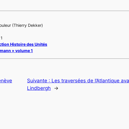
ouleur (Thierry Dekker)
11
ction Histoire des Unités
mann » volume 1
enève
Suivante :
Les traversées de l’Atlantique av
Lindbergh
→