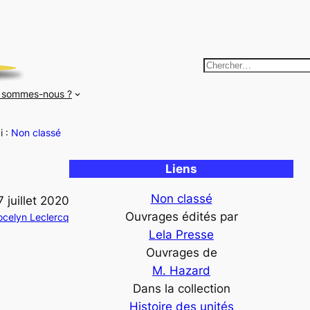
R
e
 sommes-nous ?
c
h
i :
Non classé
e
r
Liens
c
h
Non classé
7 juillet 2020
e
Ouvrages édités par
ocelyn Leclercq
r
Lela Presse
Ouvrages de
M. Hazard
Dans la collection
Histoire des unités