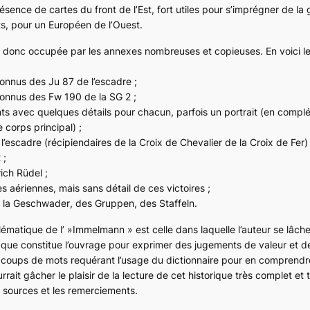
sence de cartes du front de l’Est, fort utiles pour s’imprégner de la
s, pour un Européen de l’Ouest.
t donc occupée par les annexes nombreuses et copieuses. En voici le 
 connus des
Ju 87
de l’escadre ;
 connus des
Fw 190
de la
SG 2
;
nts avec quelques détails pour chacun, parfois un portrait (en comp
 corps principal) ;
l’escadre (récipiendaires de la Croix de Chevalier de la Croix de Fer) 
2
;
ich Rüdel ;
 aériennes, mais sans détail de ces victoires ;
 la
Geschwader
, des
Gruppen
, des
Staffeln
.
ématique de l’ »Immelmann » est celle dans laquelle l’auteur se lâche 
le que constitue l’ouvrage pour exprimer des jugements de valeur et 
coups de mots requérant l’usage du dictionnaire pour en comprendre
it gâcher le plaisir de la lecture de cet historique très complet et t
s sources et les remerciements.