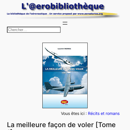
Aller
au
contenu
R
e
c
h
e
r
c
h
e
r
Vous êtes ici :
Récits et romans
La meilleure façon de voler [Tome