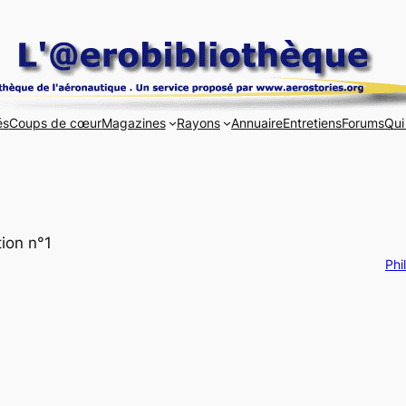
és
Coups de cœur
Magazines
Rayons
Annuaire
Entretiens
Forums
Qui
tion n°1
Phi