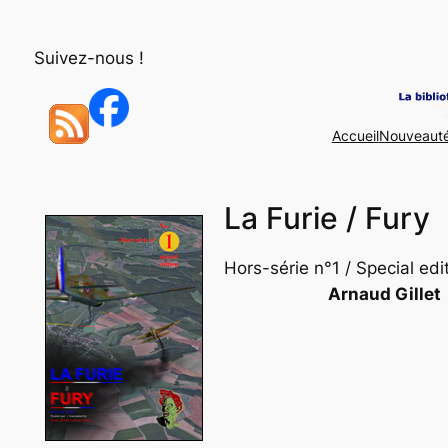
Aller
au
Suivez-nous !
contenu
Accueil
Nouveaut
La Furie / Fury
Hors-série n°1 / Special edi
Arnaud Gillet