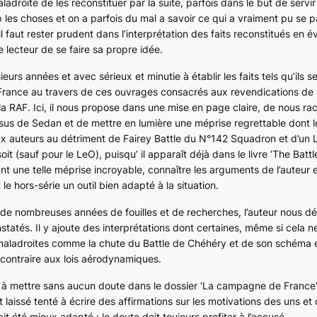
ladroite de les reconstituer par la suite, parfois dans le but de servi
s choses et on a parfois du mal a savoir ce qui a vraiment pu se p
aut rester prudent dans l’interprétation des faits reconstitués en év
e lecteur de se faire sa propre idée.
ieurs années et avec sérieux et minutie à établir les faits tels qu’ils 
ance au travers de ces ouvrages consacrés aux revendications de v
 la RAF. Ici, il nous propose dans une mise en page claire, de nous ra
sus de Sedan et de mettre en lumière une méprise regrettable dont l
eux auteurs au détriment de
Fairey Battle
du
N°142 Squadron
et d’un
soit (sauf pour le
LeO
), puisqu’ il apparaît déjà dans le livre
‘The Battl
t une telle méprise incroyable, connaître les arguments de l’auteur 
le hors-série un outil bien adapté à la situation.
s de nombreuses années de fouilles et de recherches, l’auteur nous 
nstatés. Il y ajoute des interprétations dont certaines, même si cela 
u maladroites comme la chute du
Battle
de Chéhéry et de son schéma ex
contraire aux lois aérodynamiques.
nt à mettre sans aucun doute dans le dossier ‘La campagne de France’
t laissé tenté à écrire des affirmations sur les motivations des uns et
ait été mieux adapté : le doute doit toujours profiter à l’accusé.