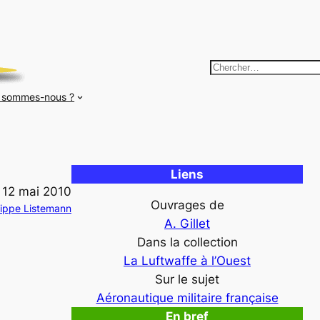
R
e
 sommes-nous ?
c
h
e
r
Liens
c
12 mai 2010
h
Ouvrages de
lippe Listemann
e
A. Gillet
r
Dans la collection
La Luftwaffe à l’Ouest
Sur le sujet
Aéronautique militaire française
En bref