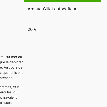
Arnaud Gillet autoéditeur
20 € 
rre, sur mer ou
 que le déplorer
re. Au cours de
, quand ils ont
entences.
drames, et la
éroulés, qui
s n’avaient
mbreuses