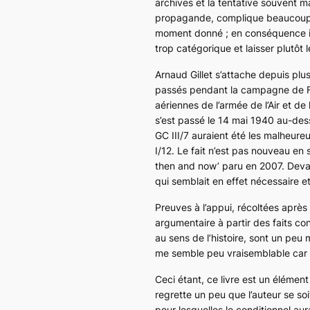
archives et la tentative souvent ma
propagande, complique beaucoup le
moment donné ; en conséquence il f
trop catégorique et laisser plutôt l
Arnaud Gillet s’attache depuis plus
passés pendant la campagne de Fr
aériennes de l’armée de l’Air et de
s’est passé le 14 mai 1940 au-des
GC III/7 auraient été les malheur
I/12. Le fait n’est pas nouveau en 
then and now’
paru en 2007. Devan
qui semblait en effet nécessaire et 
Preuves à l’appui, récoltées aprè
argumentaire à partir des faits co
au sens de l’histoire, sont un pe
me semble peu vraisemblable car 
Ceci étant, ce livre est un éléme
regrette un peu que l’auteur se soi
pour lesquelles le conditionnel aur