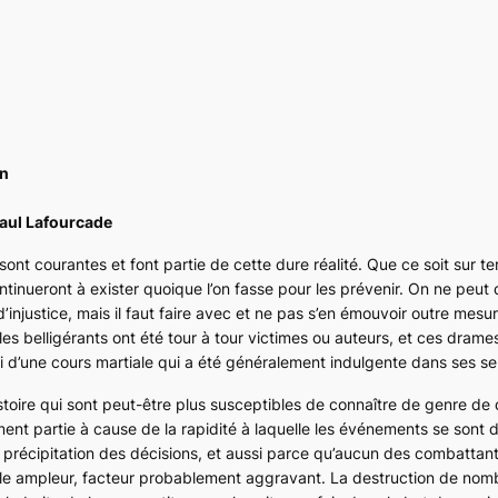
on
Paul Lafourcade
nt courantes et font partie de cette dure réalité. Que ce soit sur te
continueront à exister quoique l’on fasse pour les prévenir. On ne peut
d’injustice, mais il faut faire avec et ne pas s’en émouvoir outre mesu
es belligérants ont été tour à tour victimes ou auteurs, et ces drames
ivi d’une cours martiale qui a été généralement indulgente dans ses s
histoire qui sont peut-être plus susceptibles de connaître de genre de 
nt partie à cause de la rapidité à laquelle les événements se sont d
la précipitation des décisions, et aussi parce qu’aucun des combattant
elle ampleur, facteur probablement aggravant. La destruction de no