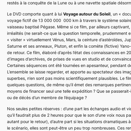
restés à la conquête de la Lune ou à une navette spatiale désorma
Le DVD comporte quant à lui
Voyage autour du Soleil
, un « doc
voyage fictif de 13 000 000 000 km à travers le système solair
vaisseau baptisé
Pégase
. Même si ce film, par ailleurs captivan
irréalités (ne serait-ce que la question temporelle, prudemment e
« visiter » virtuellement Vénus, Mars, la ceinture d’astéroïdes, Jupi
Saturne et ses anneaux, Pluton, et enfin la comète (fictive) Ya
de retour. Ce film, élaboré d’après l’état des connaissances en 
d’images d’archives, de prises de vues en studio et de convain
Certaines séquences ont été tournées en apesanteur, pendant de
L’ensemble se laisse regarder, et apporte au spectateur des imag
superbes, n’en sont pas moins scientifiquement plausibles. Le f
quelques questions, de même qu’il émet des remarques pertinente
moyens de financer seul une telle expédition ? Que se passerait-
ou de décès d’un membre de l’équipage ?
Nos seules petites réserves : d’une part les échanges audio et vi
qu’il faudrait plus de 2 heures pour que le son d’une voix nous p
autant pour le retour), d’autre part si les situations dramatiques 
le scénario, elles sont peut-être un peu trop nombreuses. Ces r