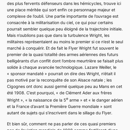
des plus fervents défenseurs dans les hémicycles, trouve ici
une place méritée qui sort enfin ce personnage majeur et
complexe de l’oubli. Une partie importante de l’ouvrage est
consacrée à la militarisation du ciel, ce qui pour certains
pourrait sembler quelque peu éloigné de la trajectoire initiale.
Mais n’oublions pas que dans la turbulence Wright, les
militaires représentaient au moins le premier si ce n’est le seul
marché à conquérir. Et de fait le
Flyer Wright
fut souvent le
premier de la quasi totalité des armes aériennes des futurs
belligérants d’un conflit dont l’ombre meurtrière se faisait plus
solide à chaque avancée technologique. Lazare Weiller, le
« sponsor mandaté » pourrait on dire des Wright, n’était il
pas motivé par la reconquête de son Alsace natale ; les
Cigognes ont donc aussi germé quelque peu au Mans en cet
été 1908. C’est pourquoi, « de Clément Ader aux frères
e
Wright », « la naissance de la 5
arme » et « le danger aérien
et la France d’avant la Première Guerre mondiale » sont
autant de sujets qui s’inscrivent dans le sillage du
Flyer
.
Et bien sûr, comment ne pas parler de ces quasi premiers