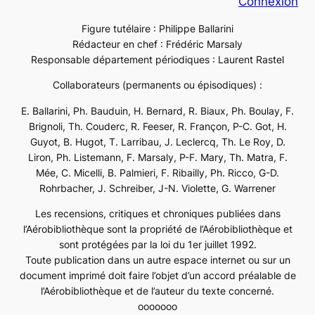
Connexion
Figure tutélaire : Philippe Ballarini
Rédacteur en chef : Frédéric Marsaly
Responsable département périodiques : Laurent Rastel
Collaborateurs (permanents ou épisodiques) :
E. Ballarini, Ph. Bauduin, H. Bernard, R. Biaux, Ph. Boulay, F.
Brignoli, Th. Couderc, R. Feeser, R. Françon, P-C. Got, H.
Guyot, B. Hugot, T. Larribau, J. Leclercq, Th. Le Roy, D.
Liron, Ph. Listemann, F. Marsaly, P-F. Mary, Th. Matra, F.
Mée, C. Micelli, B. Palmieri, F. Ribailly, Ph. Ricco, G-D.
Rohrbacher, J. Schreiber, J-N. Violette, G. Warrener
Les recensions, critiques et chroniques publiées dans
l’Aérobibliothèque sont la propriété de l’Aérobibliothèque et
sont protégées par la loi du 1er juillet 1992.
Toute publication dans un autre espace internet ou sur un
document imprimé doit faire l’objet d’un accord préalable de
l’Aérobibliothèque et de l’auteur du texte concerné.
ooooooo