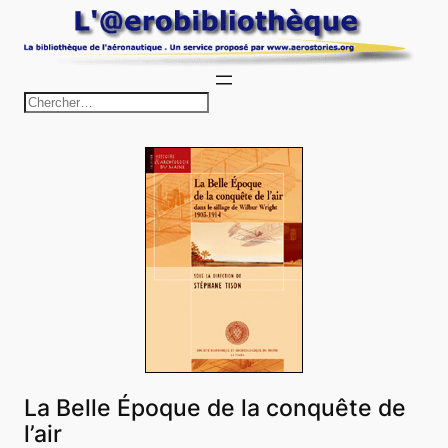
Aller
au
contenu
R
e
c
h
e
r
c
h
e
r
La Belle Époque de la conquête de
l’air