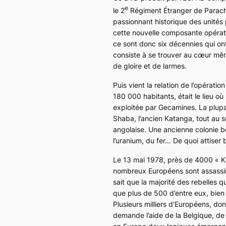
e
le 2
Régiment Étranger de Parachut
passionnant historique des unités 
cette nouvelle composante opérationn
ce sont donc six décennies qui on
consiste à se trouver au cœur mêm
de gloire et de larmes.
Puis vient la relation de l’opératio
180 000 habitants, était le lieu o
exploitée par Gecamines. La plupar
Shaba, l’ancien Katanga, tout au s
angolaise. Une ancienne colonie b
l’uranium, du fer… De quoi attiser 
Le 13 mai 1978, près de 4000 « 
nombreux Européens sont assassin
sait que la majorité des rebelles q
que plus de 500 d’entre eux, bien
Plusieurs milliers d’Européens, d
demande l’aide de la Belgique, de 