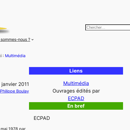
R
e
 sommes-nous ?
c
h
i :
Multimédia
e
r
Liens
c
h
Multimédia
 janvier 2011
e
Ouvrages édités par
Philippe Boulay
r
ECPAD
En bref
ECPAD
n mai 1978 par