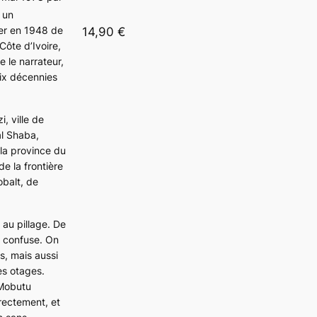
 un
ter en 1948 de
14,90 €
Côte d’Ivoire,
 le narrateur,
Six décennies
i, ville de
al Shaba,
 la province du
e la frontière
obalt, de
 au pillage. De
t confuse. On
és, mais aussi
es otages.
 Mobutu
rectement, et