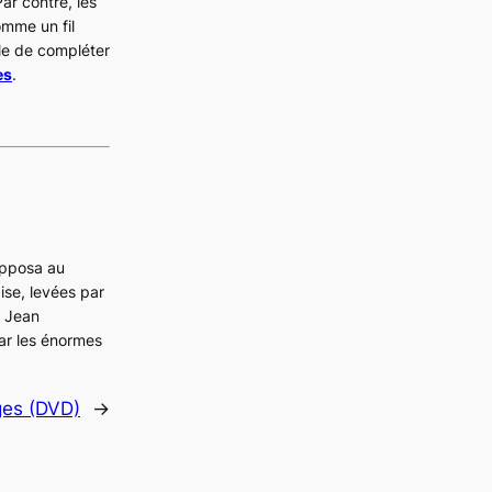
ar contre, les
omme un fil
ble de compléter
es
.
opposa au
se, levées par
, Jean
ar les énormes
ges (DVD)
→