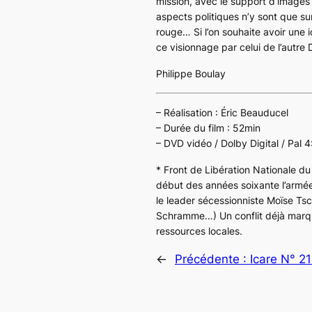
mission, avec le support d’images 
aspects politiques n’y sont que sur
rouge… Si l’on souhaite avoir une i
ce visionnage par celui de l’autre
Philippe Boulay
– Réalisation : Éric Beauducel
– Durée du film : 52min
– DVD vidéo / Dolby Digital / Pal 
*
Front de Libération Nationale d
début des années soixante l’armé
le leader sécessionniste Moïse 
Schramme…) Un conflit déjà marqué
ressources locales.
←
Précédente :
Icare N° 2