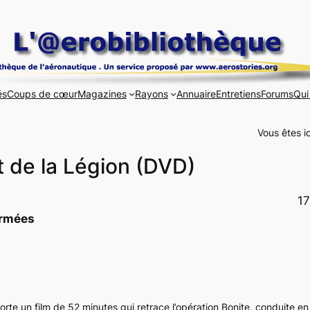
és
Coups de cœur
Magazines
Rayons
Annuaire
Entretiens
Forums
Qui
Vous êtes ic
t de la Légion (DVD)
17
rmées
te un film de 52 minutes qui retrace l’opération
Bonite
, conduite e