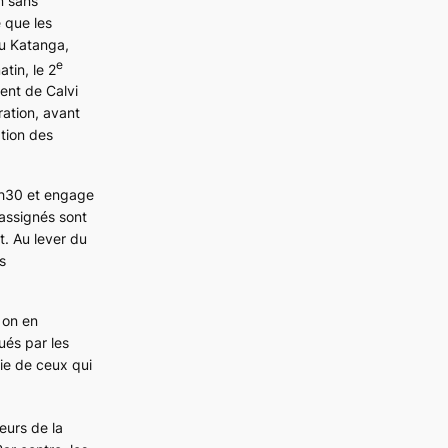
n sans
e que les
du Katanga,
e
tin, le 2
ment de Calvi
ration, avant
ation des
4h30 et engage
 assignés sont
t. Au lever du
s
 on en
ués par les
ie de ceux qui
eurs de la