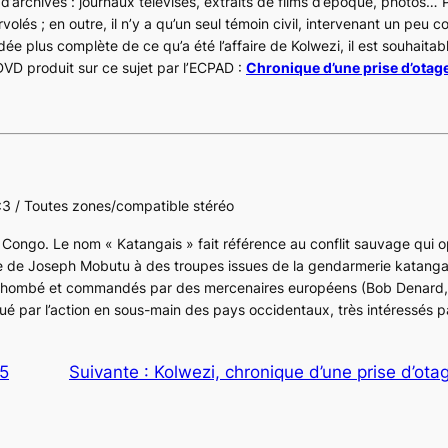
d’archives : journaux télévisés, extraits de films d’époque, photos… P
volés ; en outre, il n’y a qu’un seul témoin civil, intervenant un peu c
dée plus complète de ce qu’a été l’affaire de Kolwezi, il est souhaita
 DVD produit sur ce sujet par l’ECPAD :
Chronique d’une prise d’otag
4:3 / Toutes zones/compatible stéréo
u Congo
. Le nom « Katangais » fait référence au conflit sauvage qui 
e de Joseph Mobutu à des troupes issues de la gendarmerie katangai
Tschombé et commandés par des mercenaires européens (Bob Denard
 par l’action en sous-main des pays occidentaux, très intéressés p
15
Suivante :
Kolwezi, chronique d’une prise d’ota