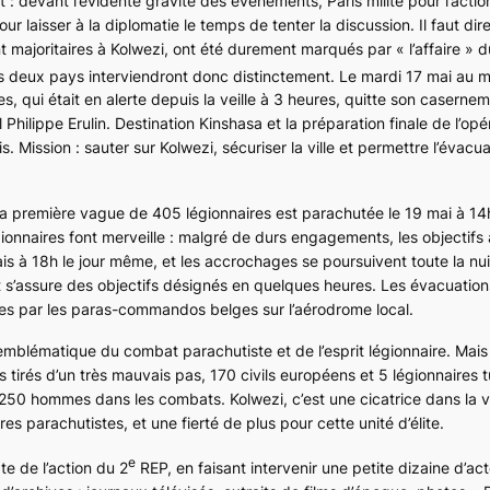
 devant l’évidente gravité des évènements, Paris milite pour l’actio
r laisser à la diplomatie le temps de tenter la discussion. Il faut dir
nt majoritaires à Kolwezi, ont été durement marqués par « l’affaire » 
s deux pays interviendront donc distinctement. Le mardi 17 mai au ma
, qui était en alerte depuis la veille à 3 heures, quitte son caserne
ilippe Erulin. Destination Kinshasa et la préparation finale de l’opé
. Mission : sauter sur Kolwezi, sécuriser la ville et permettre l’évacu
la première vague de 405 légionnaires est parachutée le 19 mai à 1
onnaires font merveille : malgré de durs engagements, les objectifs
ais à 18h le jour même, et les accrochages se poursuivent toute la nui
 et s’assure des objectifs désignés en quelques heures. Les évacuation
s par les paras-commandos belges sur l’aérodrome local.
 emblématique du combat parachutiste et de l’esprit légionnaire. Mais
 tirés d’un très mauvais pas, 170 civils européens et 5 légionnaires t
 250 hommes dans les combats. Kolwezi, c’est une cicatrice dans la v
ires parachutistes, et une fierté de plus pour cette unité d’élite.
e
e de l’action du 2
REP, en faisant intervenir une petite dizaine d’act