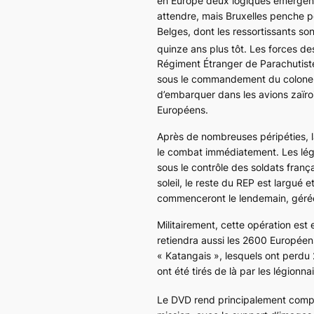
en Europe deux logiques émergent :
attendre, mais Bruxelles penche pou
Belges, dont les ressortissants so
quinze ans plus tôt. Les forces de
Régiment Étranger de Parachutistes
sous le commandement du colonel Ph
d’embarquer dans les avions zaïrois
Européens.
Après de nombreuses péripéties, 
le combat immédiatement. Les légi
sous le contrôle des soldats franç
soleil, le reste du REP est largué
commenceront le lendemain, gérée
Militairement, cette opération est
retiendra aussi les 2600 Européens
« Katangais », lesquels ont perdu
ont été tirés de là par les légionna
Le DVD rend principalement compt