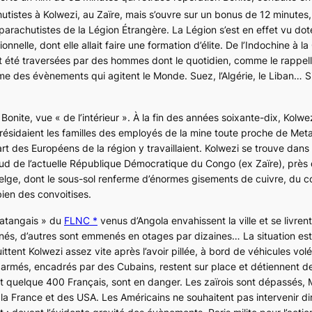
istes à Kolwezi, au Zaïre, mais s’ouvre sur un bonus de 12 minutes,
parachutistes de la Légion Étrangère. La Légion s’est en effet vu do
elle, dont elle allait faire une formation d’élite. De l’Indochine à la 
t été traversées par des hommes dont le quotidien, comme le rappelle
e des évènements qui agitent le Monde. Suez, l’Algérie, le Liban… 
n
Bonite
, vue « de l’intérieur ». À la fin des années soixante-dix, Kolwez
ù résidaient les familles des employés de la mine toute proche de Met
t des Européens de la région y travaillaient. Kolwezi se trouve dans
ud de l’actuelle République Démocratique du Congo (ex Zaïre), près d
elge, dont le sous-sol renferme d’énormes gisements de cuivre, du c
bien des convoitises.
Katangais » du
FLNC *
venus d’Angola envahissent la ville et se livrent
és, d’autres sont emmenés en otages par dizaines… La situation es
uittent Kolwezi assez vite après l’avoir pillée, à bord de véhicules vol
 armés, encadrés par des Cubains, restent sur place et détiennent d
ont quelque 400 Français, sont en danger. Les zaïrois sont dépassés,
la France et des USA. Les Américains ne souhaitent pas intervenir di