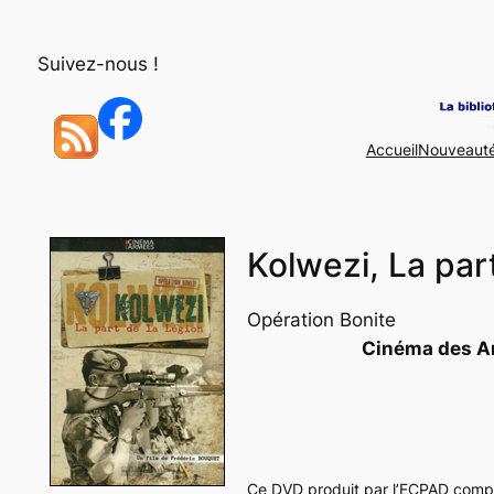
Aller
au
Suivez-nous !
contenu
Accueil
Nouveaut
Kolwezi, La par
Opération Bonite
Cinéma des A
Ce DVD produit par l’ECPAD compor