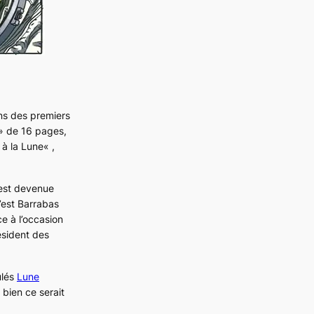
ns des premiers
 » de 16 pages,
 à la Lune
« ,
 est devenue
c’est Barrabas
e à l’occasion
ésident des
ulés
Lune
 bien ce serait