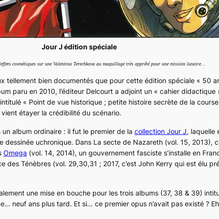
Jour J édition spéciale
’effets cosmétiques sur une Valentina Terechkova au maquillage très apprêté pour une mission lunaire…
ux tellement bien documentés que pour cette édition spéciale
« 50 a
album paru en 2010, l’éditeur Delcourt a adjoint un « cahier didactique
ntitulé «
Point de vue historique ; petite histoire secrète de la course
 vient étayer la crédibilité du scénario.
 un album ordinaire : il fut le premier de la
collection
Jour J
, laquelle
de dessinée uchronique. Dans
La secte de Nazareth
(vol. 15, 2013), 
ns
Omega
(vol. 14, 2014), un gouvernement fasciste s’installe en Franc
ce des Ténèbres
(vol. 29,30,31 ; 2017, c’est John Kerry qui est élu pr
galement une mise en bouche pour les trois albums (37, 38 & 39) intit
ue… neuf ans plus tard. Et si… ce premier opus n’avait pas existé ? Eh