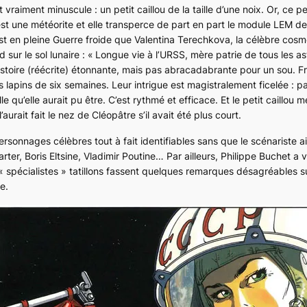
vraiment minuscule : un petit caillou de la taille d’une noix. Or, ce pet
 c’est une météorite et elle transperce de part en part le module
LEM
de 
est en pleine Guerre froide que Valentina Terechkova, la célèbre cos
 sur le sol lunaire :
« Longue vie à l’URSS, mère patrie de tous les ast
 histoire (réécrite) étonnante, mais pas abracadabrante pour un sou. F
lapins de six semaines. Leur intrigue est magistralement ficelée : p
lle qu’elle aurait pu être. C’est rythmé et efficace. Et le petit caillo
’aurait fait le nez de Cléopâtre s’il avait été plus court.
rsonnages célèbres tout à fait identifiables sans que le scénariste ai
er, Boris Eltsine, Vladimir Poutine… Par ailleurs, Philippe Buchet a v
« spécialistes » tatillons fassent quelques remarques désagréables su
e.