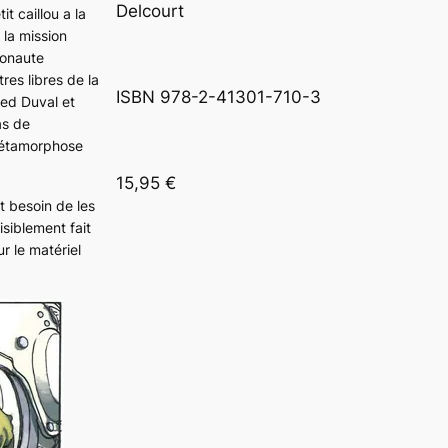
Delcourt
it caillou a la
la mission
monaute
res libres de la
ISBN 978-2-41301-710-3
red Duval et
as de
u métamorphose
15,95 €
t besoin de les
isiblement fait
r le matériel