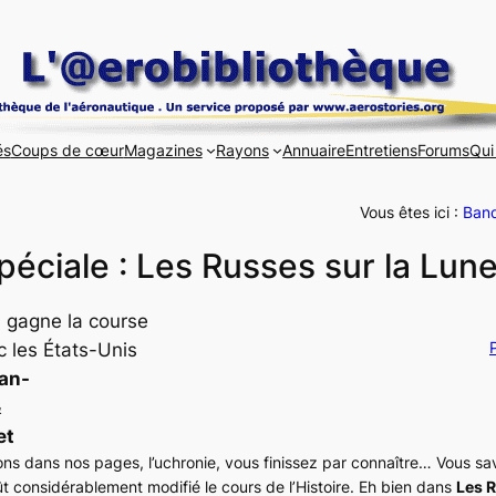
és
Coups de cœur
Magazines
Rayons
Annuaire
Entretiens
Forums
Qui
Vous êtes ici :
Band
péciale : Les Russes sur la Lune
 gagne la course
P
 les États-Unis
ean-
&
et
ns dans nos pages, l’uchronie, vous finissez par connaître… Vous sav
eût considérablement modifié le cours de l’Histoire. Eh bien dans
Les R