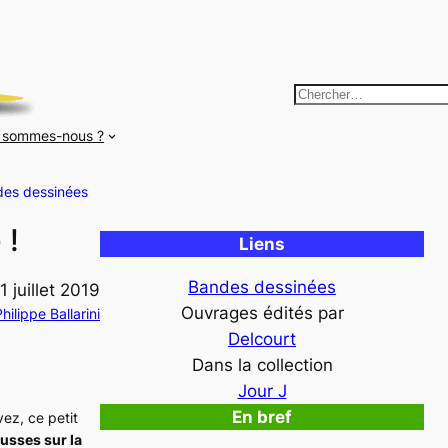
R
e
 sommes-nous ?
c
h
es dessinées
e
r
 !
Liens
c
h
Bandes dessinées
1 juillet 2019
e
Ouvrages édités par
hilippe Ballarini
r
Delcourt
Dans la collection
Jour J
En bref
ez, ce petit
usses sur la