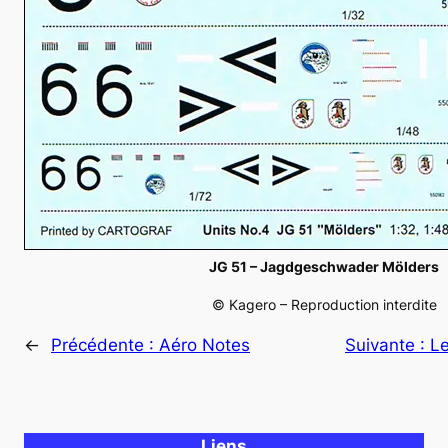
JG 51 – Jagdgeschwader Mölders
© Kagero – Reproduction interdite
←
Précédente :
Aéro Notes
Suivante :
Le
Liens