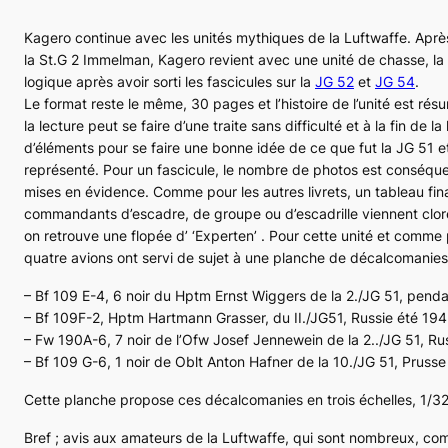
Kagero continue avec les unités mythiques de la
Luftwaffe
. Aprè
la
St.G 2 Immelman
, Kagero revient avec une unité de chasse, la 
logique après avoir sorti les fascicules sur la
JG 52
et
JG 54
.
Le format reste le même, 30 pages et l’histoire de l’unité est ré
la lecture peut se faire d’une traite sans difficulté et à la fin de 
d’éléments pour se faire une bonne idée de ce que fut la JG 51 et
représenté. Pour un fascicule, le nombre de photos est conséquen
mises en évidence. Comme pour les autres livrets, un tableau final
commandants d’escadre, de groupe ou d’escadrille viennent clore
on retrouve une flopée d’
‘Experten’
. Pour cette unité et comme 
quatre avions ont servi de sujet à une planche de décalcomanies
– Bf 109 E-4, 6 noir du Hptm Ernst Wiggers de la 2./JG 51, pendan
– Bf 109F-2, Hptm Hartmann Grasser, du II./JG51, Russie été 19
– Fw 190A-6, 7 noir de l’Ofw Josef Jennewein de la 2../JG 51, Rus
– Bf 109 G-6, 1 noir de Oblt Anton Hafner de la 10./JG 51, Pruss
Cette planche propose ces décalcomanies en trois échelles, 1/32,
Bref ; avis aux amateurs de la
Luftwaffe
, qui sont nombreux, co