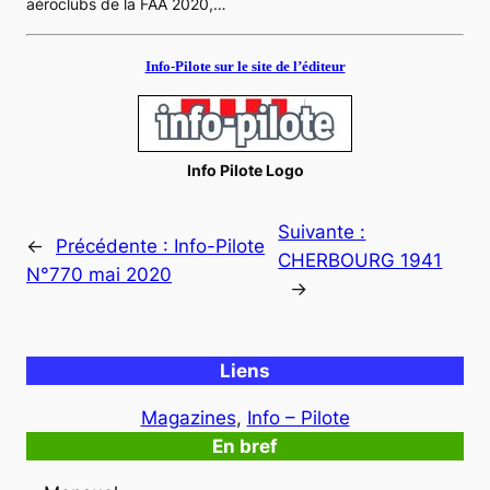
aéroclubs de la FAA 2020,…
Info-Pilote sur le site de l’éditeur
Info Pilote Logo
Suivante :
←
Précédente :
Info-Pilote
CHERBOURG 1941
N°770 mai 2020
→
Liens
Magazines
, 
Info – Pilote
En bref