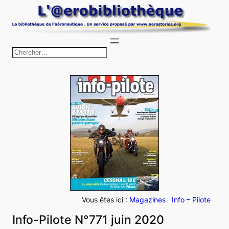
Aller
au
contenu
R
e
c
h
e
r
c
h
e
r
Vous êtes ici :
Magazines
Info – Pilote
Info-Pilote N°771 juin 2020