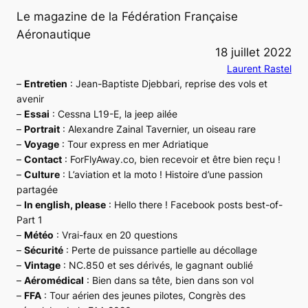
Le magazine de la Fédération Française
Aéronautique
18 juillet 2022
Laurent Rastel
–
Entretien
: Jean-Baptiste Djebbari, reprise des vols et
avenir
–
Essai
: Cessna L19-E, la jeep ailée
–
Portrait
: Alexandre Zainal Tavernier, un oiseau rare
–
Voyage
: Tour express en mer Adriatique
–
Contact
: ForFlyAway.co, bien recevoir et être bien reçu !
–
Culture
: L’aviation et la moto ! Histoire d’une passion
partagée
–
In english, please
: Hello there ! Facebook posts best-of-
Part 1
–
Météo
: Vrai-faux en 20 questions
–
Sécurité
: Perte de puissance partielle au décollage
–
Vintage
: NC.850 et ses dérivés, le gagnant oublié
–
Aéromédical
: Bien dans sa tête, bien dans son vol
–
FFA
: Tour aérien des jeunes pilotes, Congrès des