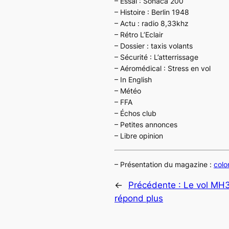
– Essai : Sonaca 200
– Histoire : Berlin 1948
– Actu : radio 8,33khz
– Rétro L’Eclair
– Dossier : taxis volants
– Sécurité : L’atterrissage
– Aéromédical : Stress en vol
– In English
– Météo
– FFA
– Échos club
– Petites annonces
– Libre opinion
– Présentation du magazine :
colo
←
Précédente :
Le vol MH3
répond plus