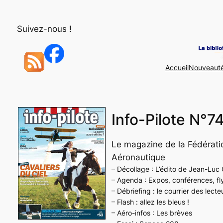
Aller
au
Suivez-nous !
contenu
Accueil
Nouveaut
Info-Pilote N°7
Le magazine de la Fédérati
Aéronautique
– Décollage : L’édito de Jean-Luc
– Agenda : Expos, conférences, fl
– Débriefing : le courrier des lecte
– Flash : allez les bleus !
– Aéro-infos : Les brèves