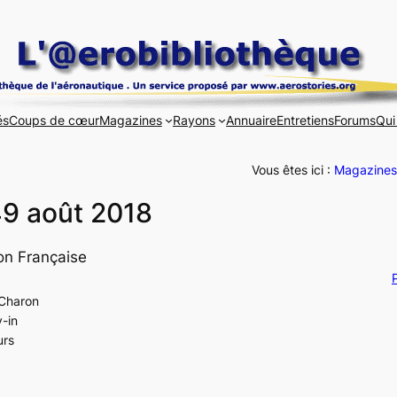
és
Coups de cœur
Magazines
Rayons
Annuaire
Entretiens
Forums
Qui
Vous êtes ici :
Magazines
49 août 2018
on Française
P
 Charon
y-in
urs