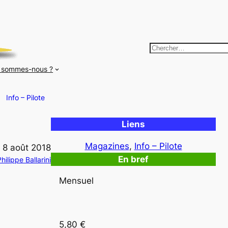
R
e
 sommes-nous ?
c
h
Info – Pilote
e
r
Liens
c
h
Magazines
, 
Info – Pilote
8 août 2018
e
En bref
hilippe Ballarini
r
Mensuel
5,80 €