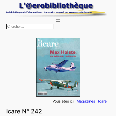
Aller
au
contenu
R
e
c
h
e
r
c
h
e
r
Vous êtes ici :
Magazines
Icare
Icare N° 242